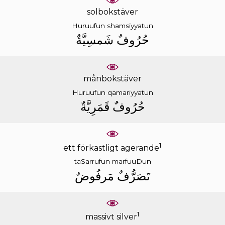
solbokstäver
Huruufun
shamsiyyatun
ﺣُﺮُﻭﻑٌ
ﺷَﻤﺴِﻴَّﺔٌ
månbokstäver
Huruufun
qamariyyatun
ﺣُﺮُﻭﻑٌ
ﻗَﻤَﺮِﻳَّﺔٌ
1
ett förkastligt agerande
taSarrufun
marfuuDun
ﺗَﺼَﺮُّﻑٌ
ﻣَﺮﻓُﻮﺽٌ
1
massivt silver