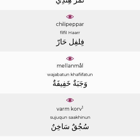
chilipeppar
filfil
Haarr
ﻓِﻠﻔِﻞ
ﺣَﺎﺭّ
mellanmål
wajabatun
khafiifatun
ﻭَﺟَﺒَﺔٌ
ﺧَﻔِﻴﻔَﺔٌ
1
varm korv
sujuqun
saakhinun
ﺳُﺠُﻖٌ
ﺳَﺎﺧِﻦٌ