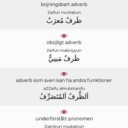
böjningsbart adverb
Zarfun
mu3rabun
ﻇَﺮﻑٌ
ﻣُﻌﺮَﺏٌ
oböjligt adverb
Zarfun
mabniyyun
ﻇَﺮﻑٌ
ﻣَﺒﻨِﻲٌّ
adverb som även kan ha andra funktioner
aZZarfu
almutaSarrifu
ﺍَﻟﻈَّﺮﻑُ
ﺍَﻟﻤُﺘَﺼَﺮِّﻑُ
underförstått pronomen
Damiirun
mustatirun