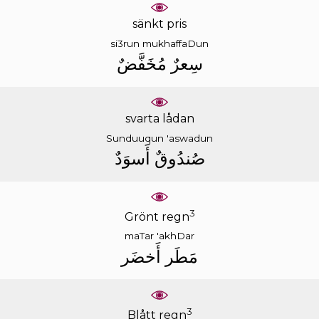
sänkt pris
si3run
mukhaffaDun
ﺳِﻌﺮٌ
ﻣُﺨَﻔَّﺾٌ
svarta lådan
Sunduuqun
'aswadun
ﺻُﻨﺪُﻭﻕٌ
ﺃَﺳﻮَﺩٌ
3
Grönt regn
maTar
'akhDar
ﻣَﻄَﺮ
ﺃَﺧﻀَﺮ
3
Blått regn