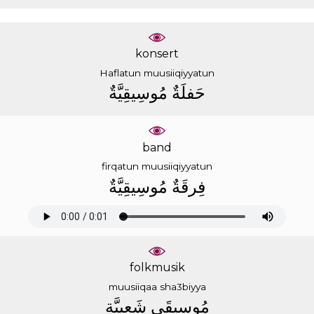
konsert
Haflatun
muusiiqiyyatun
ﺣَﻔﻠَﺔٌ
ﻣُﻮﺳِﻴﻘِﻴَّﺔٌ
band
firqatun
muusiiqiyyatun
ﻓِﺮﻗَﺔٌ
ﻣُﻮﺳِﻴﻘِﻴَّﺔٌ
folkmusik
muusiiqaa
sha3biyya
ﻣُﻮﺳِﻴﻘَﻰ
ﺷَﻌﺒِﻴَّﺔ