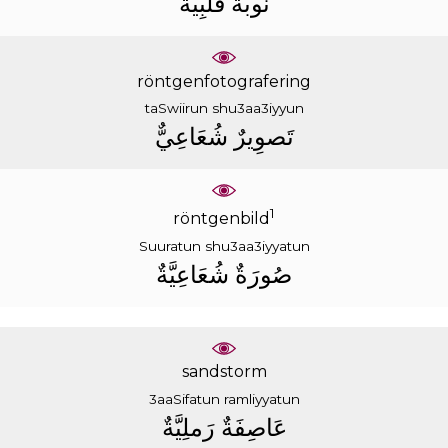
ﻧَﻮﺑَﺔٌ
ﻗَﻠﺒِﻴَّﺔٌ
röntgenfotografering
taSwiirun
shu3aa3iyyun
ﺗَﺼﻮِﻳﺮٌ
ﺷُﻌَﺎﻋِﻲٌّ
1
röntgenbild
Suuratun
shu3aa3iyyatun
ﺻُﻮﺭَﺓٌ
ﺷُﻌَﺎﻋِﻴَّﺔٌ
sandstorm
3aaSifatun
ramliyyatun
ﻋَﺎﺻِﻔَﺔٌ
ﺭَﻣﻠِﻴَّﺔٌ