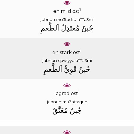
1
en mild ost
jubnun
mu3tadilu
aTTa3mi
ﺟُﺒﻦٌ
ﻣُﻌﺘَﺪِﻝُ
ﺍَﻟﻄَّﻌﻢِ
1
en stark ost
jubnun
qawiyyu
aTTa3mi
ﺟُﺒﻦٌ
ﻗَﻮِﻱُّ
ﺍَﻟﻄَّﻌﻢِ
1
lagrad ost
jubnun
mu3attaqun
ﺟُﺒﻦٌ
ﻣُﻌَﺘَّﻖٌ