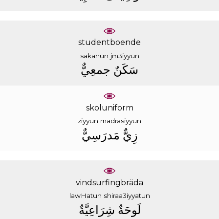
studentboende
sakanun
jm3iyyun
ﺳَﻜَﻦٌ
ﺟﻤﻌِﻲٌّ
skoluniform
ziyyun
madrasiyyun
ﺯِﻱٌّ
ﻣَﺪﺭَﺳِﻲٌّ
vindsurfingbräda
lawHatun
shiraa3iyyatun
ﻟَﻮﺣَﺔٌ
ﺷِﺮَﺍﻋِﻴَّﺔٌ