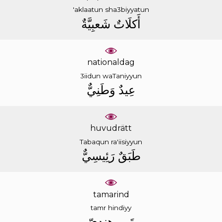
'aklaatun
sha3biyyatun
ﺃَﻛﻠَﺎﺕٌ
ﺷَﻌﺒِﻴَّﺔٌ
nationaldag
3iidun
waTaniyyun
ﻋِﻴﺪٌ
ﻭَﻃَﻨِﻲٌّ
huvudrätt
Tabaqun
ra'iisiyyun
ﻃَﺒَﻖٌ
ﺭَﺋِﻴﺴِﻲٌّ
tamarind
tamr
hindiyy
ﺗَﻤﺮ
ﻫِﻨﺪِﻱّ