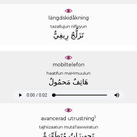
längdskidåkning
tazallujun
riifiyyun
ﺗَﺰَﻟُّﺞٌ
ﺭِﻳﻔِﻲٌّ
mobiltelefon
haatifun
maHmuulun
ﻫَﺎﺗِﻒٌ
ﻣَﺤﻤُﻮﻝٌ
1
avancerad utrustning
tajhiizaatun
mutaTawwiratun
ﺗَﺠﻬِﻴﺰَﺍﺕٌ
ﻣُﺘَﻄَﻮِّﺭَﺓٌ