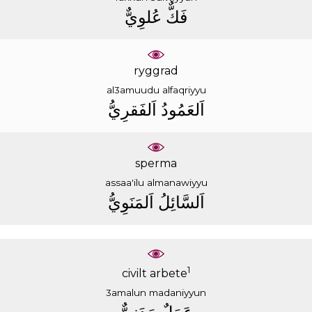
ﻓَﻚٌّ
ﻋُﻠﻮِﻱٌّ
ryggrad
al3amuudu
alfaqriyyu
ﺍَﻟﻌَﻤُﻮﺩُ
ﺍَﻟﻔَﻘﺮِﻱُّ
sperma
assaa'ilu
almanawiyyu
ﺍَﻟﺴَّﺎﺋِﻞُ
ﺍَﻟﻤَﻨَﻮِﻱُّ
1
civilt arbete
3amalun
madaniyyun