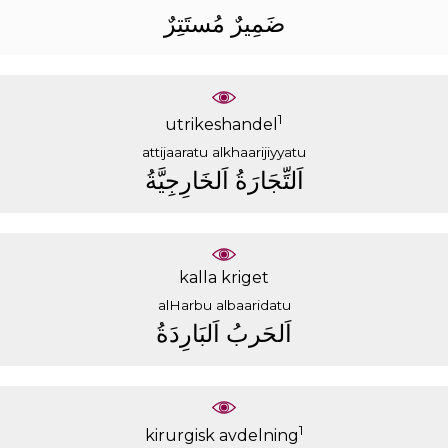
ﺿَﻤِﻴﺮٌ
ﻣُﺴﺘَﺘِﺮٌ
1
utrikeshandel
attijaaratu
alkhaarijiyyatu
ﺍَﻟﺘِّﺠَﺎﺭَﺓُ
ﺍَﻟﺨَﺎﺭِﺟِﻴَّﺔُ
kalla kriget
alHarbu
albaaridatu
ﺍَﻟﺤَﺮﺏُ
ﺍَﻟﺒَﺎﺭِﺩَﺓُ
1
kirurgisk avdelning