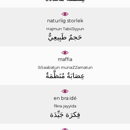
naturlig storlek
Hajmun
Tabii3iyyun
ﺣَﺠﻢٌ
ﻃَﺒِﻴﻌِﻲٌّ
maffia
3iSaabatun
munaZZamatun
ﻋِﺼَﺎﺑَﺔٌ
ﻣُﻨَﻈَّﻤَﺔٌ
en bra idé
fikra
jayyida
ﻓِﻜﺮَﺓ
ﺟَﻴِّﺪَﺓ