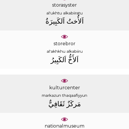
storasyster
al'ukhtu
alkabiiratu
ﺍَﻟﺄُﺧﺖُ
ﺍَﻟﻜَﺒِﻴﺮَﺓُ
storebror
al'akhkhu
alkabiiru
ﺍَﻟﺄَﺥُّ
ﺍَﻟﻜَﺒِﻴﺮُ
kulturcenter
markazun
thaqaafiyyun
ﻣَﺮﻛَﺰٌ
ﺛَﻘَﺎﻓِﻲٌّ
nationalmuseum