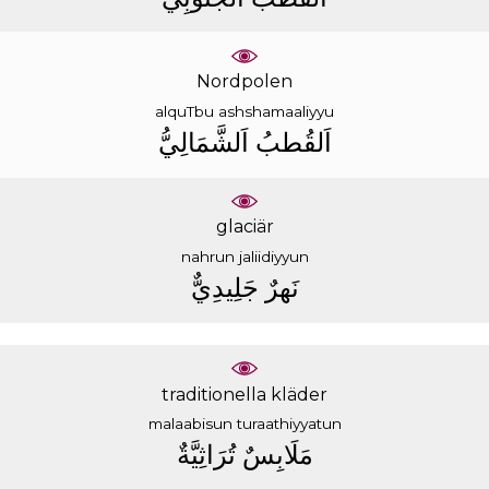
Nordpolen
alquTbu
ashshamaaliyyu
ﺍَﻟﻘُﻄﺐُ
ﺍَﻟﺸَّﻤَﺎﻟِﻲُّ
glaciär
nahrun
jaliidiyyun
ﻧَﻬﺮٌ
ﺟَﻠِﻴﺪِﻱٌّ
traditionella kläder
malaabisun
turaathiyyatun
ﻣَﻠَﺎﺑِﺲٌ
ﺗُﺮَﺍﺛِﻴَّﺔٌ