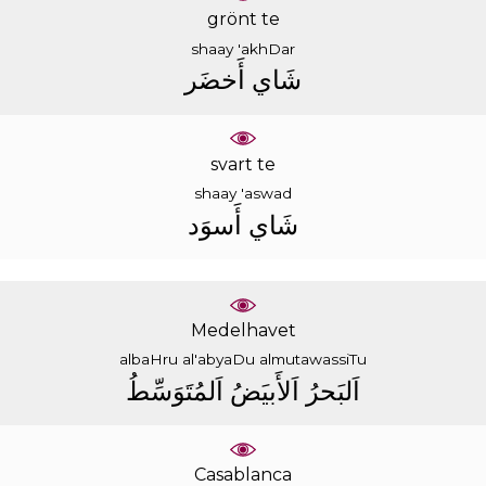
grönt te
shaay
'akhDar
ﺷَﺎﻱ
ﺃَﺧﻀَﺮ
svart te
shaay
'aswad
ﺷَﺎﻱ
ﺃَﺳﻮَﺩ
Medelhavet
albaHru
al'abyaDu
almutawassiTu
ﺍَﻟﺒَﺤﺮُ
ﺍَﻟﺄَﺑﻴَﺾُ
ﺍَﻟﻤُﺘَﻮَﺳِّﻂُ
Casablanca