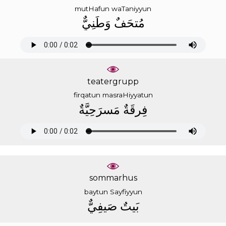
mutHafun
waTaniyyun
ﻣُﺘﺤَﻒٌ
ﻭَﻃَﻨِﻲٌّ
teatergrupp
firqatun
masraHiyyatun
ﻓِﺮﻗَﺔٌ
ﻣَﺴﺮَﺣِﻴَّﺔٌ
sommarhus
baytun
Sayfiyyun
ﺑَﻴﺖٌ
ﺻَﻴﻔِﻲٌّ