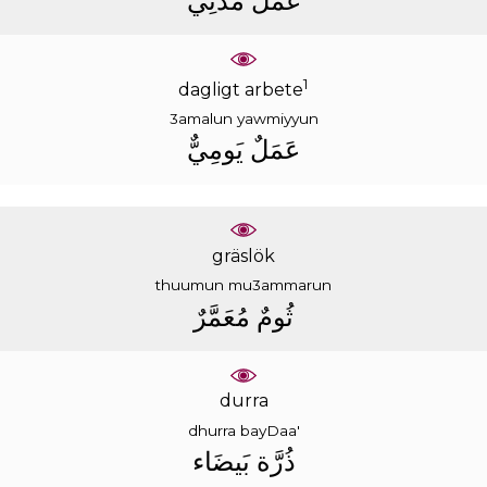
ﻋَﻤَﻞٌ
ﻣَﺪَﻧِﻲٌّ
1
dagligt arbete
3amalun
yawmiyyun
ﻋَﻤَﻞٌ
ﻳَﻮﻣِﻲٌّ
gräslök
thuumun
mu3ammarun
ﺛُﻮﻡٌ
ﻣُﻌَﻤَّﺮٌ
durra
dhurra
bayDaa'
ﺫُﺭَّﺓ
ﺑَﻴﻀَﺎﺀ