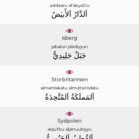
addaaru
al'abyaDu
ﺍَﻟﺪَّﺍﺭُ
ﺍَﻟﺄَﺑﻴَﺾُ
isberg
jabalun
jaliidiyyun
ﺟَﺒَﻞٌ
ﺟَﻠِﻴﺪِﻱٌّ
Storbritannien
almamlakatu
almuttaHidatu
ﺍَﻟﻤَﻤﻠَﻜَﺔُ
ﺍَﻟﻤُﺘَّﺤِﺪَﺓُ
Sydpolen
alquTbu
aljanuubiyyu
ﺍَﻟﻘُﻄﺐُ
ﺍَﻟﺠَﻨُﻮﺑِﻲُّ