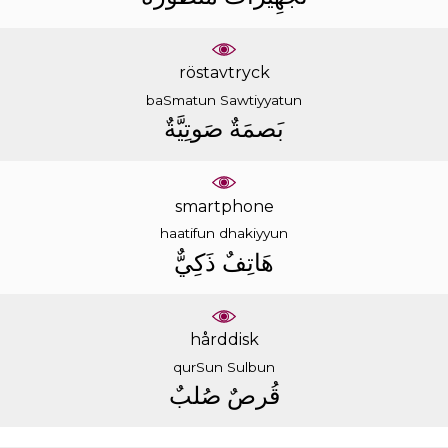
röstavtryck
baSmatun
Sawtiyyatun
ﺑَﺼﻤَﺔٌ
ﺻَﻮﺗِﻴَّﺔٌ
smartphone
haatifun
dhakiyyun
ﻫَﺎﺗِﻒٌ
ﺫَﻛِﻲٌّ
hårddisk
qurSun
Sulbun
ﻗُﺮﺹٌ
ﺻُﻠﺐٌ