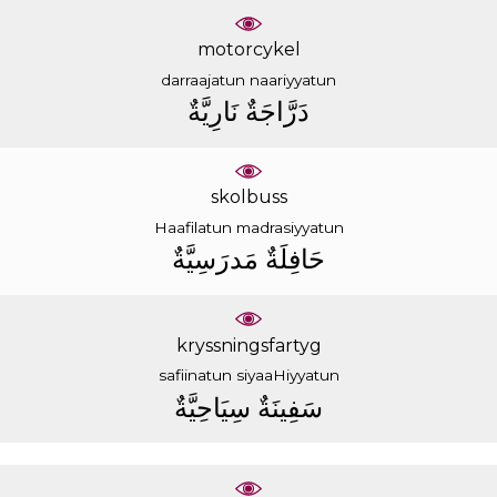
motorcykel
darraajatun
naariyyatun
ﺩَﺭَّﺍﺟَﺔٌ
ﻧَﺎﺭِﻳَّﺔٌ
skolbuss
Haafilatun
madrasiyyatun
ﺣَﺎﻓِﻠَﺔٌ
ﻣَﺪﺭَﺳِﻴَّﺔٌ
kryssningsfartyg
safiinatun
siyaaHiyyatun
ﺳَﻔِﻴﻨَﺔٌ
ﺳِﻴَﺎﺣِﻴَّﺔٌ