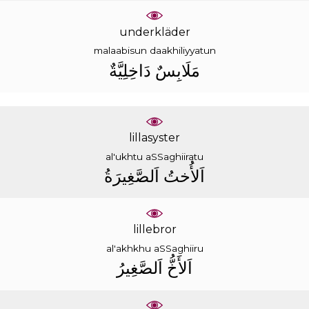
underkläder
malaabisun
daakhiliyyatun
ﻣَﻠَﺎﺑِﺲٌ
ﺩَﺍﺧِﻠِﻴَّﺔٌ
lillasyster
al'ukhtu
aSSaghiiratu
ﺍَﻟﺄُﺧﺖُ
ﺍَﻟﺼَّﻐِﻴﺮَﺓُ
lillebror
al'akhkhu
aSSaghiiru
ﺍَﻟﺄَﺥُّ
ﺍَﻟﺼَّﻐِﻴﺮُ