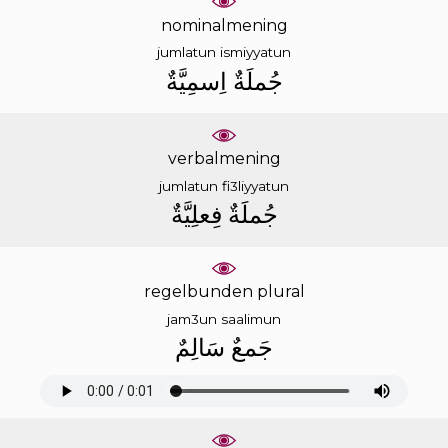
nominalmening
jumlatun
ismiyyatun
ﺟُﻤﻠَﺔٌ
ﺍِﺳﻤِﻴَّﺔٌ
verbalmening
jumlatun
fi3liyyatun
ﺟُﻤﻠَﺔٌ
ﻓِﻌﻠِﻴَّﺔٌ
regelbunden plural
jam3un
saalimun
ﺟَﻤﻊٌ
ﺳَﺎﻟِﻢٌ