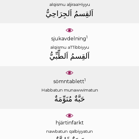
alqismu
aljiraaHiyyu
ﺍَﻟﻘِﺴﻢُ
ﺍَﻟﺠِﺮَﺍﺣِﻲُّ
1
sjukavdelning
alqismu
aTTibbiyyu
ﺍَﻟﻘِﺴﻢُ
ﺍَﻟﻄِّﺒِّﻲُّ
1
sömntablett
Habbatun
munawwimatun
ﺣَﺒَّﺔٌ
ﻣُﻨَﻮِّﻣَﺔٌ
hjärtinfarkt
nawbatun
qalbiyyatun