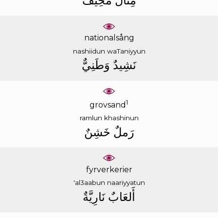
ﻣِﺜَﺎﻝٌ
ﻣُﺨِﻴﻒٌ
nationalsång
nashiidun
waTaniyyun
ﻧَﺸِﻴﺪٌ
ﻭَﻃَﻨِﻲٌّ
1
grovsand
ramlun
khashinun
ﺭَﻣﻞٌ
ﺧَﺸِﻦٌ
fyrverkerier
'al3aabun
naariyyatun
ﺃَﻟﻌَﺎﺏٌ
ﻧَﺎﺭِﻳَّﺔٌ