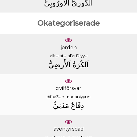
ﺍَﻟﺪَّﻭﺭِﻱُّ
ﺍَﻟﺄُﻭﺭُﻭﺑِﻲُّ
Okategoriserade
jorden
alkuratu
al'arDiyyu
ﺍَﻟﻜُﺮَﺓُ
ﺍَﻟﺄَﺭﺿِﻲُّ
civilförsvar
difaa3un
madaniyyun
ﺩِﻓَﺎﻉٌ
ﻣَﺪَﻧِﻲٌّ
äventyrsbad