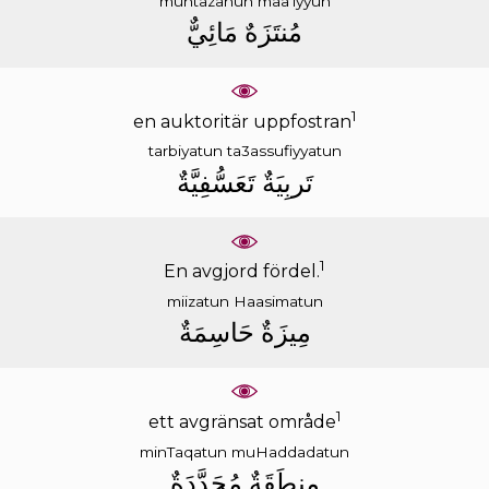
muntazahun
maa'iyyun
ﻣُﻨﺘَﺰَﻩٌ
ﻣَﺎﺋِﻲٌّ
1
en auktoritär uppfostran
tarbiyatun
ta3assufiyyatun
ﺗَﺮﺑِﻴَﺔٌ
ﺗَﻌَﺴُّﻔِﻴَّﺔٌ
1
En avgjord fördel.
miizatun
Haasimatun
ﻣِﻴﺰَﺓٌ
ﺣَﺎﺳِﻤَﺔٌ
1
ett avgränsat område
minTaqatun
muHaddadatun
ﻣِﻨﻄَﻘَﺔٌ
ﻣُﺤَﺪَّﺩَﺓٌ