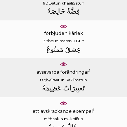
fiDDatun
khaaliSatun
ﻓِﻀَّﺔٌ
ﺧَﺎﻟِﺼَﺔٌ
förbjuden kärlek
3ishqun
mamnuu3un
ﻋِﺸﻖٌ
ﻣَﻤﻨُﻮﻉٌ
1
avsevärda förändringar
taghyiiraatun
3aZiimatun
ﺗَﻐﻴِﻴﺮَﺍﺕٌ
ﻋَﻈِﻴﻤَﺔٌ
1
ett avskräckande exempel
mithaalun
mukhiifun