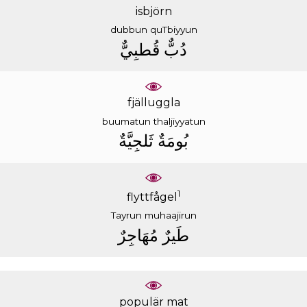
isbjörn
dubbun
quTbiyyun
ﺩُﺏٌّ
ﻗُﻄﺒِﻲٌّ
fjälluggla
buumatun
thaljiyyatun
ﺑُﻮﻣَﺔٌ
ﺛَﻠﺠِﻴَّﺔٌ
1
flyttfågel
Tayrun
muhaajirun
ﻃَﻴﺮٌ
ﻣُﻬَﺎﺟِﺮٌ
populär mat