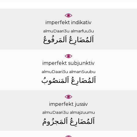
imperfekt indikativ
almuDaari3u
almarfuu3u
ﺍَﻟﻤُﻀَﺎﺭِﻉُ
ﺍَﻟﻤَﺮﻓُﻮﻉُ
imperfekt subjunktiv
almuDaari3u
almanSuubu
ﺍَﻟﻤُﻀَﺎﺭِﻉُ
ﺍَﻟﻤَﻨﺼُﻮﺏُ
imperfekt jussiv
almuDaari3u
almajzuumu
ﺍَﻟﻤُﻀَﺎﺭِﻉُ
ﺍَﻟﻤَﺠﺰُﻭﻡُ