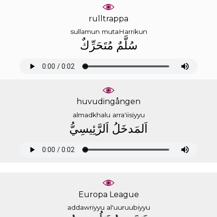
rulltrappa
sullamun
mutaHarrikun
ﺳُﻠَّﻢٌ
ﻣُﺘَﺤَﺮِّﻙٌ
huvudingången
almadkhalu
arra'iisiyyu
ﺍَﻟﻤَﺪﺧَﻞُ
ﺍَﻟﺮَّﺋِﻴﺴِﻲُّ
Europa League
addawriyyu
al'uuruubiyyu