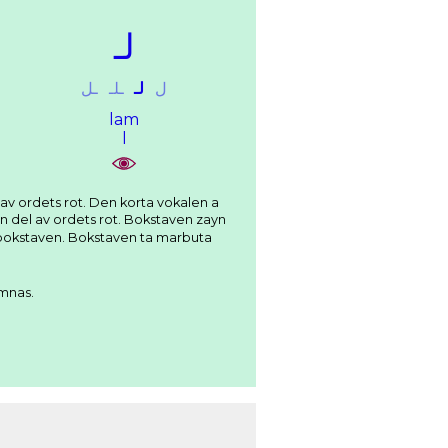
ﻟـ
ﻝ
ﻟـ
ـﻠـ
ـﻞ
lam
l
ämnas.