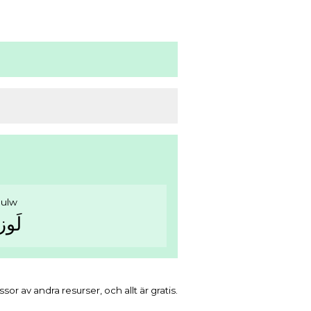
ulw
ﻟَﻮﺯ
r av andra resurser, och allt är gratis.