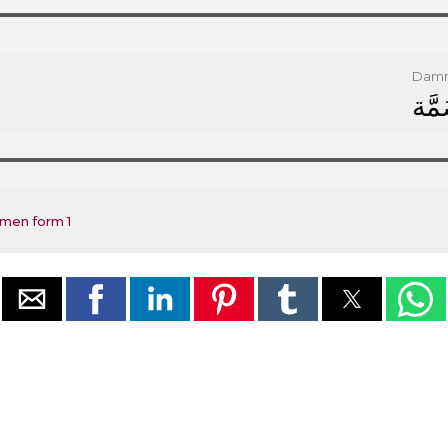
Dam
ﻤَّﺔ
omen form 1