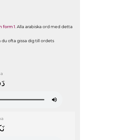
 form 1
. Alla arabiska ord med detta
u ofta gissa dig till ordets
3a
ﺩَ
ha
ﻧَ