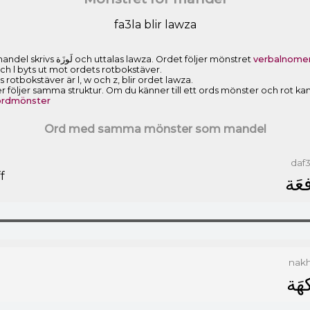
fa3la blir lawza
Vi har sett att det arabiska ordet för mandel skrivs ﻟَﻮﺯَﺓ och uttalas lawza. Ordet följer mönstret
verbalnomen
och l byts ut mot ordets rotbokstäver.
rotbokstäver är l, w och z, blir ordet lawza.
öljer samma struktur. Om du känner till ett ords mönster och rot kan d
 ordmönster
Ord med samma mönster som mandel
daf
f
ﻓﻌَﺔ
nak
ﻜﻬَﺔ