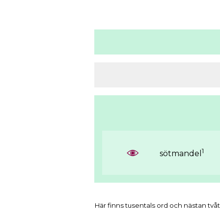
1
sötmandel
Här finns tusentals ord och nästan tvåt