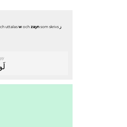
ch uttalas
w
och
zayn
som skrivs
ﺯ
iyy
ﻟَﻮ