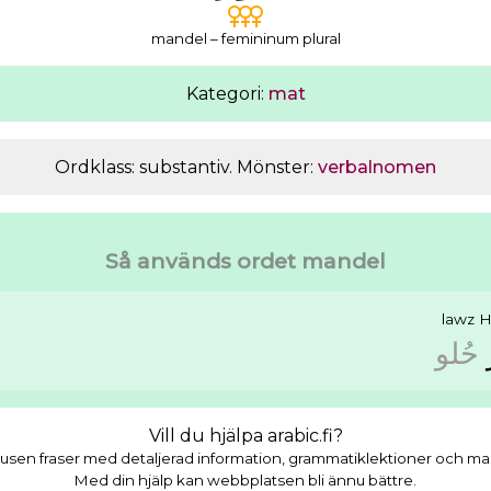
mandel – femininum plural
Kategori:
mat
Ordklass: substantiv. Mönster:
verbalnomen
Så används ordet mandel
lawz
H
ﺣُﻠﻮ
Vill du hjälpa arabic.fi?
usen fraser med detaljerad information, grammatiklektioner och masso
Med din hjälp kan webbplatsen bli ännu bättre.