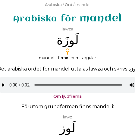
Arabiska
/
Ord
/ mandel
mandel
Arabiska för
lawza
ﻟَﻮﺯَﺓ
mandel – femininum singular
et arabiska ordet för mandel uttalas
lawza
och skrivs
ﻮﺯَﺓ
Om ljudfilerna
Förutom grundformen finns mandel i:
lawz
ﻟَﻮﺯ