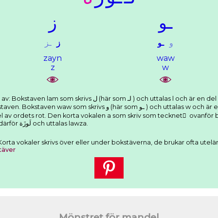
ـﻮ
ﺯ
ﻭ
ـﻮ
ﺯ
ـﺰ
zayn
waw
z
w
) och uttalas l och är en del av ordets rot. Den korta vokalen a
r som ـﻮ ) och uttalas w och är en del av ordets rot. Bokstaven zayn
som skrivs ﺓ och uttalas . Ordet skrivs därför ﻟَﻮﺯَﺓ och uttalas lawza.
r. Korta vokaler skrivs över eller under bokstäverna, de brukar ofta utel
täver
Mönstret för mandel