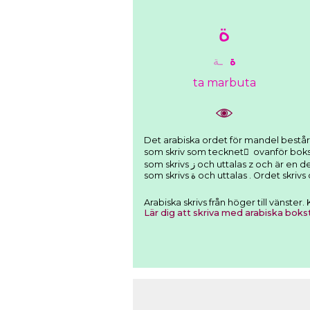
ﺓ
ﺓ
ـﺔ
ta marbuta
Det arabiska ordet för mandel består av: Bokstaven lam som skrivs ﻝ (här som ﻟـ 
som skriv som tecknet َ ovanför bokstaven. Bokstaven waw som skrivs ﻭ (hä
som skrivs ﺯ och uttalas z och är en del av ordets rot. Den korta vokalen a som skriv som tecknet َ ovanför bokstaven. Bokstaven ta marbuta
Arabiska skrivs från höger till vänste
Lär dig att skriva med arabiska boks