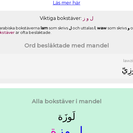
Läs mer här
Viktiga bokstäver:
ﺯ
ﻭ
ﻝ
 arabiska bokstäverna
lam
som skrivs
ﻝ
och uttalas
l
,
waw
som skrivs
ﻭ
o
kstäver
är ofta besläktade.
Ord besläktade med mandel
lawz
ﺯِﻱّ
Alla bokstäver i mandel
ﻟَﻮﺯَﺓ
ﻟـ
ـﻮ
ﺯ
ﺓ