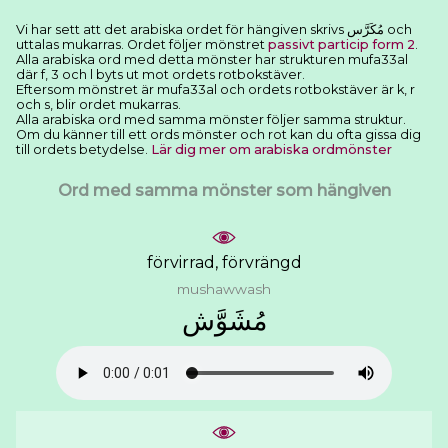
Vi har sett att det arabiska ordet för hängiven skrivs ﻣُﻜَﺮَّﺱ och
uttalas mukarras. Ordet följer mönstret
passivt particip form 2
.
Alla arabiska ord med detta mönster har strukturen mufa33al
där f, 3 och l byts ut mot ordets rotbokstäver.
Eftersom mönstret är mufa33al och ordets rotbokstäver är k, r
och s, blir ordet mukarras.
Alla arabiska ord med samma mönster följer samma struktur.
Om du känner till ett ords mönster och rot kan du ofta gissa dig
till ordets betydelse.
Lär dig mer om arabiska ordmönster
Ord med samma mönster som hängiven
förvirrad, förvrängd
mushawwash
ﻣُﺸَﻮَّﺵ