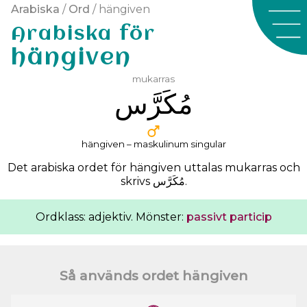
Arabiska
/
Ord
/ hängiven
Arabiska för
hängiven
mukarras
ﻣُﻜَﺮَّﺱ
hängiven – maskulinum singular
Det arabiska ordet för hängiven uttalas
mukarras
och
skrivs
ﻣُﻜَﺮَّﺱ
.
Ordklass: adjektiv. Mönster:
passivt particip
Så används ordet hängiven