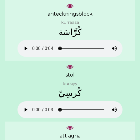
anteckningsblock
kurraasa
ﻛُﺮَّﺍﺳَﺔ
stol
kursiyy
ﻛُﺮﺳِﻲّ
att ägna