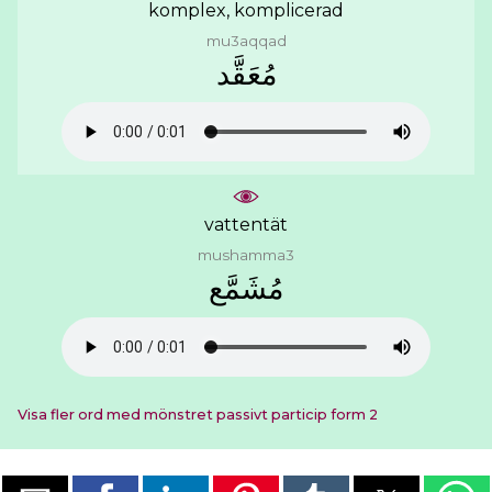
komplex, komplicerad
mu3aqqad
ﻣُﻌَﻘَّﺪ
vattentät
mushamma3
ﻣُﺸَﻤَّﻊ
Visa fler ord med mönstret passivt particip form 2