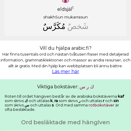
1
eldsjäl
shakhSun
mukarrasun
ﺷَﺨﺺٌ
ﻣُﻜَﺮَّﺱٌ
Vill du hjälpa arabic.fi?
Här finns tusentals ord och nästan tvåtusen fraser med detaljerad
information, grammatiklektioner och massor av andra resurser, och
allt är gratis. Med din hjälp kan webbplatsen bli ännu bättre.
Läs mer här
Viktiga bokstäver:
ﺱ
ﺭ
ﻙ
Roten till ordet hängiven består av de arabiska bokstäverna
kaf
som skrivs
ﻙ
och uttalas
k
,
ra
som skrivs
ﺭ
och uttalas
r
och
sin
som skrivs
ﺱ
och uttalas
s
. Ord med samma
rotbokstäver
är
ofta besläktade.
Ord besläktade med hängiven