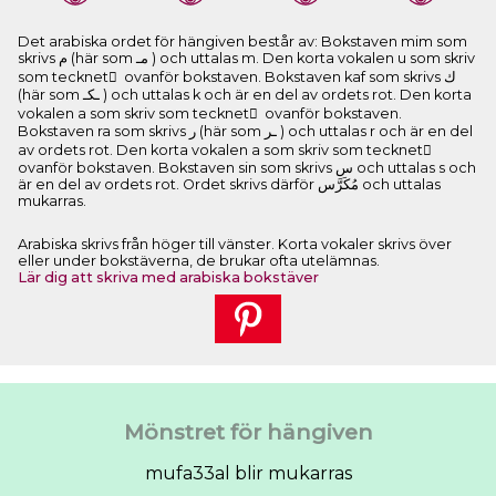
Det arabiska ordet för hängiven består av: Bokstaven mim som
skrivs ﻡ (här som ﻣـ ) och uttalas m. Den korta vokalen u som skriv
som tecknet ُ ovanför bokstaven. Bokstaven kaf som skrivs ﻙ
(här som ـﻜـ ) och uttalas k och är en del av ordets rot. Den korta
vokalen a som skriv som tecknet َ ovanför bokstaven.
Bokstaven ra som skrivs ﺭ (här som ـﺮ ) och uttalas r och är en del
av ordets rot. Den korta vokalen a som skriv som tecknet َ
ovanför bokstaven. Bokstaven sin som skrivs ﺱ och uttalas s och
är en del av ordets rot. Ordet skrivs därför ﻣُﻜَﺮَّﺱ och uttalas
mukarras.
Arabiska skrivs från höger till vänster. Korta vokaler skrivs över
eller under bokstäverna, de brukar ofta utelämnas.
Lär dig att skriva med arabiska bokstäver
Mönstret för hängiven
mufa33al blir mukarras