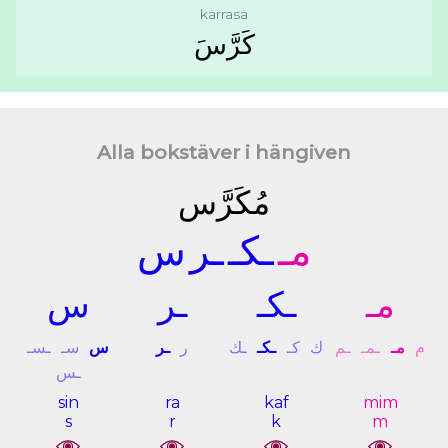
karrasa
ﻛَﺮَّﺱَ
Alla bokstäver i hängiven
ﻣُﻜَﺮَّﺱ
ﻣـ
ـﻜـ
ـﺮ
ﺱ
ﻣـ
ـﻜـ
ـﺮ
ﺱ
ﻡ
ﻣـ
ـﻤـ
ـﻢ
ﻙ
ﻛـ
ـﻜـ
ـﻚ
ﺭ
ـﺮ
ﺱ
ﺳـ
ـﺴـ
ـﺲ
sin
ra
kaf
mim
s
r
k
m