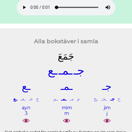
Alla bokstäver i samla
ﺟَﻤَﻊَ
ﺟـ
ـﻤـ
ـﻊ
ﺟـ
ـﻤـ
ـﻊ
ﺝ
ﺟـ
ـﺠـ
ـﺞ
ﻡ
ﻣـ
ـﻤـ
ـﻢ
ﻉ
ﻋـ
ـﻌـ
ـﻊ
ayn
mim
jim
3
m
j