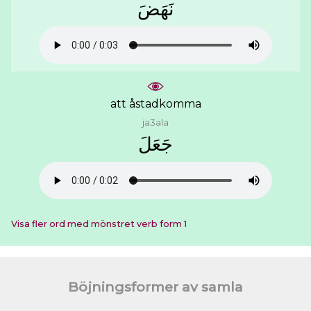
ﻧَﻬَﺾَ
att åstadkomma
ja3ala
ﺟَﻌَﻞَ
Visa fler ord med mönstret verb form 1
Böjningsformer av samla