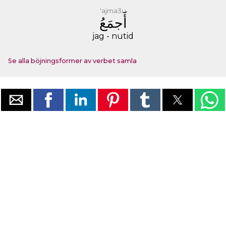
'ajma3u
ﺃَﺟﻤَﻊُ
jag - nutid
Se alla böjningsformer av verbet samla