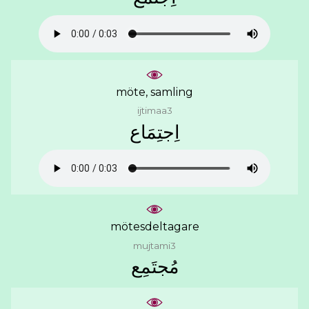
möte, samling
ijtimaa3
ﺍِﺟﺘِﻤَﺎﻉ
mötesdeltagare
mujtami3
ﻣُﺠﺘَﻤِﻊ