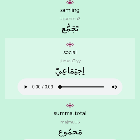
samling
tajammu3
ﺗَﺠَﻤُّﻊ
social
ijtimaa3iyy
ﺍِﺟﺘِﻤَﺎﻋِﻲّ
summa, total
majmuu3
ﻣَﺠﻤُﻮﻉ