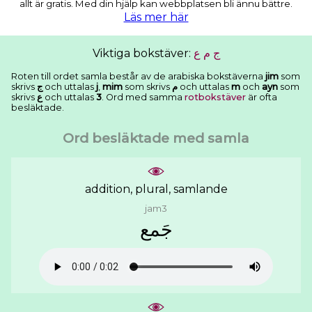
allt är gratis. Med din hjälp kan webbplatsen bli ännu bättre.
Läs mer här
Viktiga bokstäver:
ﻉ
ﻡ
ﺝ
Roten till ordet samla består av de arabiska bokstäverna
jim
som
skrivs
ﺝ
och uttalas
j
,
mim
som skrivs
ﻡ
och uttalas
m
och
ayn
som
skrivs
ﻉ
och uttalas
3
. Ord med samma
rotbokstäver
är ofta
besläktade.
Ord besläktade med samla
addition, plural, samlande
jam3
ﺟَﻤﻊ