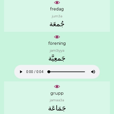
fredag
jum3a
ﺟُﻤﻌَﺔ
förening
jam3iyya
ﺟَﻤﻌِﻴَّﺔ
grupp
jamaa3a
ﺟَﻤَﺎﻋَﺔ