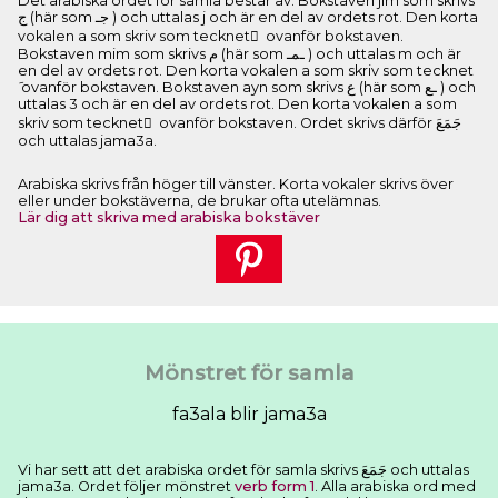
Det arabiska ordet för samla består av: Bokstaven jim som skrivs
ﺝ (här som ﺟـ ) och uttalas j och är en del av ordets rot. Den korta
vokalen a som skriv som tecknet َ ovanför bokstaven.
Bokstaven mim som skrivs ﻡ (här som ـﻤـ ) och uttalas m och är
en del av ordets rot. Den korta vokalen a som skriv som tecknet
َ ovanför bokstaven. Bokstaven ayn som skrivs ﻉ (här som ـﻊ ) och
uttalas 3 och är en del av ordets rot. Den korta vokalen a som
skriv som tecknet َ ovanför bokstaven. Ordet skrivs därför ﺟَﻤَﻊَ
och uttalas jama3a.
Arabiska skrivs från höger till vänster. Korta vokaler skrivs över
eller under bokstäverna, de brukar ofta utelämnas.
Lär dig att skriva med arabiska bokstäver
Mönstret för samla
fa3ala blir jama3a
Vi har sett att det arabiska ordet för samla skrivs ﺟَﻤَﻊَ och uttalas
jama3a. Ordet följer mönstret
verb form 1
. Alla arabiska ord med