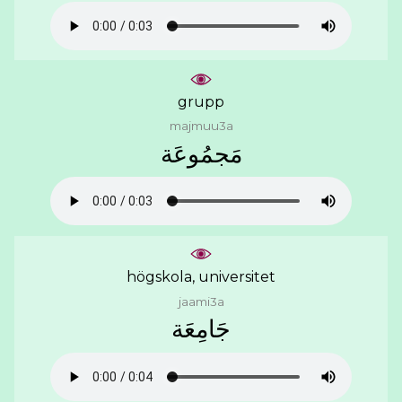
grupp
majmuu3a
ﻣَﺠﻤُﻮﻋَﺔ
högskola, universitet
jaami3a
ﺟَﺎﻣِﻌَﺔ