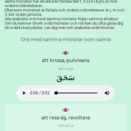
detta mönster har strukturen fa3ala där f, 3 och l byts ut mot
ordets rotbokstäver.
Eftersom mönstret är fa3ala och ordets rotbokstäver är j, m och
3, blir ordet jama3a.
Alla arabiska ord med samma mönster följer samma struktur.
Om du känner till ett ords mönster och rot kan du ofta gissa dig
till ordets betydelse.
Lär dig mer om arabiska ordmönster
Ord med samma mönster som samla
att krossa, pulvrisera
saHaqa
ﺳَﺤَﻖَ
att resa sig, revoltera
nahaDa