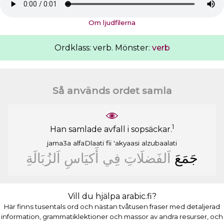
Om ljudfilerna
Ordklass: verb. Mönster:
verb
Så används ordet samla
1
Han samlade avfall i sopsäckar.
jama3a
alfaDlaati
fii
'akyaasi
alzubaalati
ﺟَﻤَﻊَ
ﺍَﻟﻔَﻀﻠَﺎﺕِ
ﻓِﻲ
ﺃَﻛﻴَﺎﺱِ
ﺍَﻟﺰُﺑَﺎﻟَﺔِ
Vill du hjälpa arabic.fi?
Här finns tusentals ord och nästan tvåtusen fraser med detaljerad
information, grammatiklektioner och massor av andra resurser, och