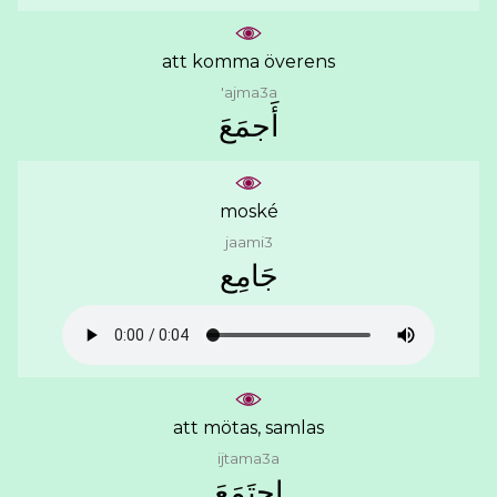
att komma överens
'ajma3a
ﺃَﺟﻤَﻊَ
moské
jaami3
ﺟَﺎﻣِﻊ
att mötas, samlas
ijtama3a
ﺍِﺟﺘَﻤَﻊَ