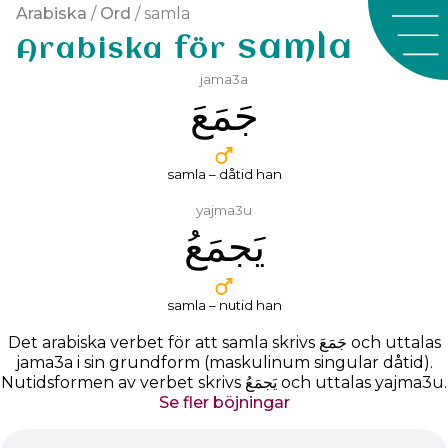
Arabiska
/
Ord
/ samla
samla
Arabiska för
jama3a
ﺟَﻤَﻊَ
samla – dåtid han
yajma3u
ﻳَﺠﻤَﻊُ
samla – nutid han
Det arabiska verbet för att samla skrivs
ﺟَﻤَﻊَ
och uttalas
jama3a
i sin grundform (maskulinum singular dåtid).
Nutidsformen av verbet skrivs ﻳَﺠﻤَﻊُ och uttalas yajma3u.
Se fler böjningar