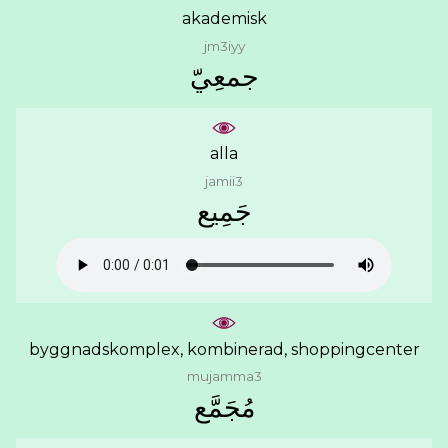
akademisk
jm3iyy
ﺟﻤﻌِﻲّ
alla
jamii3
ﺟَﻤِﻴﻊ
byggnadskomplex, kombinerad, shoppingcenter
mujamma3
ﻣُﺠَﻤَّﻊ