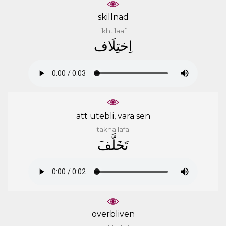
skillnad
ikhtilaaf
ﺍِﺧﺘِﻠَﺎﻑ
att utebli, vara sen
takhallafa
ﺗَﺨَﻠَّﻒَ
överbliven