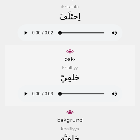
ikhtalafa
ﺍِﺧﺘَﻠَﻒَ
bak-
khalfiyy
ﺧَﻠﻔِﻲّ
bakgrund
khalfiyya
ﺧَﻠﻔِﻴَّﺔ