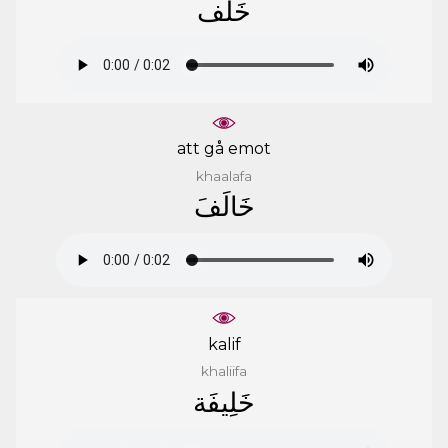
ﺧَﻠَﻒ
att gå emot
khaalafa
ﺧَﺎﻟَﻒَ
kalif
khaliifa
ﺧَﻠِﻴﻔَﺔ