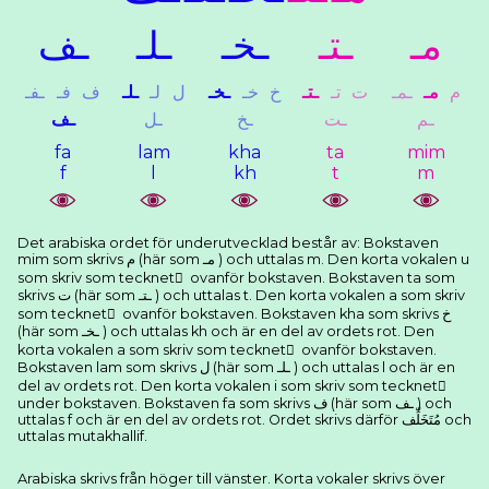
ﻣـ
ـﺘـ
ـﺨـ
ـﻠـ
ـﻒ
ﻡ
ﻣـ
ـﻤـ
ﺕ
ﺗـ
ـﺘـ
ﺥ
ﺧـ
ـﺨـ
ﻝ
ﻟـ
ـﻠـ
ﻑ
ﻓـ
ـﻔـ
ـﻢ
ـﺖ
ـﺦ
ـﻞ
ـﻒ
fa
lam
kha
ta
mim
f
l
kh
t
m
Det arabiska ordet för underutvecklad består av: Bokstaven
mim som skrivs ﻡ (här som ﻣـ ) och uttalas m. Den korta vokalen u
som skriv som tecknet ُ ovanför bokstaven. Bokstaven ta som
skrivs ﺕ (här som ـﺘـ ) och uttalas t. Den korta vokalen a som skriv
som tecknet َ ovanför bokstaven. Bokstaven kha som skrivs ﺥ
(här som ـﺨـ ) och uttalas kh och är en del av ordets rot. Den
korta vokalen a som skriv som tecknet َ ovanför bokstaven.
Bokstaven lam som skrivs ﻝ (här som ـﻠـ ) och uttalas l och är en
del av ordets rot. Den korta vokalen i som skriv som tecknet ِ
under bokstaven. Bokstaven fa som skrivs ﻑ (här som ـﻒ ) och
uttalas f och är en del av ordets rot. Ordet skrivs därför ﻣُﺘَﺨَﻠِّﻒ och
uttalas mutakhallif.
Arabiska skrivs från höger till vänster. Korta vokaler skrivs över