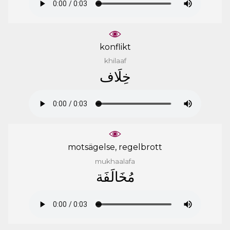
konflikt
khilaaf
ﺧِﻠَﺎﻑ
motsägelse, regelbrott
mukhaalafa
ﻣُﺨَﺎﻟَﻔَﺔ