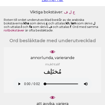
Viktiga bokstäver:
ﻑ
ﻝ
ﺥ
Roten till ordet underutvecklad består av de arabiska
bokstäverna
kha
som skrivs
ﺥ
och uttalas
kh
,
lam
som skrivs
ﻝ
och uttalas
l
och
fa
som skrivs
ﻑ
och uttalas
f
. Ord med samma
rotbokstäver
är ofta besläktade.
Ord besläktade med underutvecklad
annorlunda, varierande
mukhtalif
ﻣُﺨﺘَﻠِﻒ
att avvika, variera