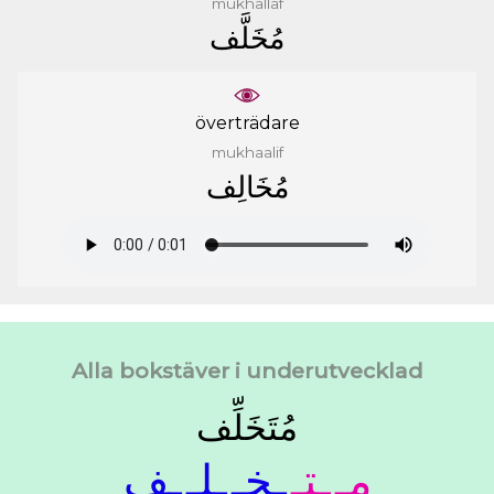
mukhallaf
ﻣُﺨَﻠَّﻒ
överträdare
mukhaalif
ﻣُﺨَﺎﻟِﻒ
Alla bokstäver i underutvecklad
ﻣُﺘَﺨَﻠِّﻒ
ﻣـ
ـﺘـ
ـﺨـ
ـﻠـ
ـﻒ