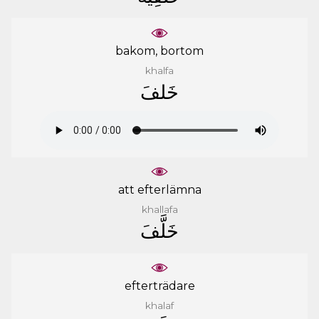
bakom, bortom
khalfa
ﺧَﻠﻒَ
att efterlämna
khallafa
ﺧَﻠَّﻒَ
efterträdare
khalaf