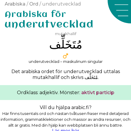
Arabiska
/
Ord
/ underutvecklad
Arabiska för
underutvecklad
mutakhallif
ﻣُﺘَﺨَﻠِّﻒ
underutvecklad – maskulinum singular
Det arabiska ordet för underutvecklad uttalas
mutakhallif
och skrivs
ﻣُﺘَﺨَﻠِّﻒ
.
Ordklass: adjektiv. Mönster:
aktivt particip
Vill du hjälpa arabic.fi?
Här finns tusentals ord och nästan tvåtusen fraser med detaljerad
information, grammatiklektioner och massor av andra resurser, och
allt är gratis. Med din hjälp kan webbplatsen bli ännu bättre.
Läs mer här