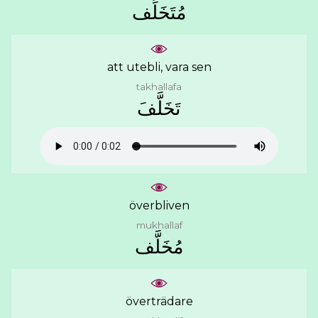
ﻣُﺘَﺨَﻠِّﻒ
att utebli, vara sen
takhallafa
ﺗَﺨَﻠَّﻒَ
överbliven
mukhallaf
ﻣُﺨَﻠَّﻒ
överträdare