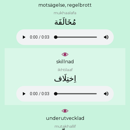
motsägelse, regelbrott
mukhaalafa
ﻣُﺨَﺎﻟَﻔَﺔ
skillnad
ikhtilaaf
ﺍِﺧﺘِﻠَﺎﻑ
underutvecklad
mutakhallif