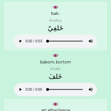
bak-
khalfiyy
ﺧَﻠﻔِﻲّ
bakom, bortom
khalfa
ﺧَﻠﻒَ
att efterlämna