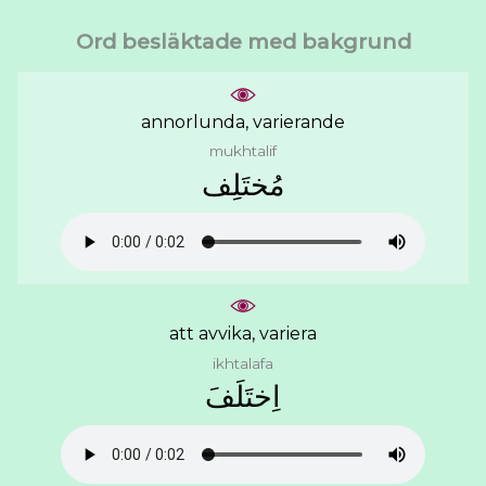
Ord besläktade med bakgrund
annorlunda, varierande
mukhtalif
ﻣُﺨﺘَﻠِﻒ
att avvika, variera
ikhtalafa
ﺍِﺧﺘَﻠَﻒَ