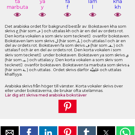
ta
ya
fa
lam
kha
marbuta
y
f
l
kh
Det arabiska ordet för bakgrund består av: Bokstaven kha som
skrivs ﺥ (här som ﺧـ ) och uttalas kh och är en del av ordets rot.
Den korta vokalen a som skriv som tecknet َ ovanför bokstaven.
Bokstaven lam som skrivs ﻝ (här som ـﻠـ ) och uttalas l och är en
del av ordets rot. Bokstaven fa som skrivs ﻑ (här som ـﻔـ ) och
uttalas f och är en del av ordets rot. Den korta vokalen i som
skriv som tecknet ِ under bokstaven. Bokstaven ya som skrivs ﻱ
(här som ـﻴـ ) och uttalas y. Den korta vokalen a som skriv som
tecknet َ ovanför bokstaven. Bokstaven ta marbuta som skrivs ﺓ
(här som ـﺔ ) och uttalas . Ordet skrivs därför ﺧَﻠﻔِﻴَّﺔ och uttalas
khalfiyya.
Arabiska skrivs från höger till vänster. Korta vokaler skrivs över
eller under bokstäverna, de brukar ofta utelämnas.
Lär dig att skriva med arabiska bokstäver