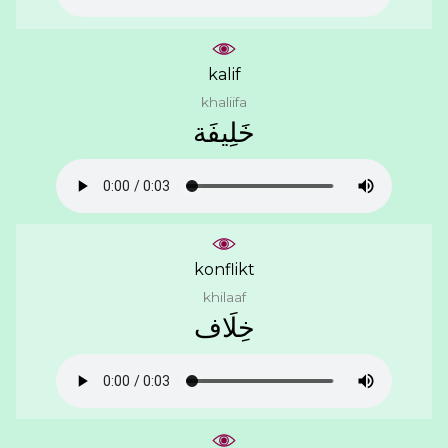
kalif
khaliifa
ﺧَﻠِﻴﻔَﺔ
konflikt
khilaaf
ﺧِﻠَﺎﻑ