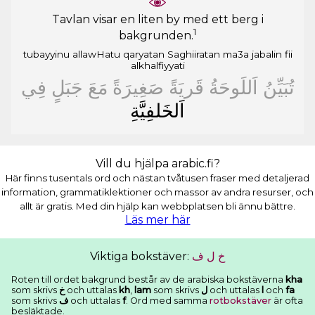
Tavlan visar en liten by med ett berg i
1
bakgrunden.
tubayyinu
allawHatu
qaryatan
Saghiiratan
ma3a
jabalin
fii
alkhalfiyyati
ﺗُﺒَﻴِّﻦُ
ﺍَﻟﻠَﻮﺣَﺔُ
ﻗَﺮﻳَﺔً
ﺻَﻐِﻴﺮَﺓً
ﻣَﻊَ
ﺟَﺒَﻞٍ
ﻓِﻲ
ﺍَﻟﺨَﻠﻔِﻴَّﺔِ
Vill du hjälpa arabic.fi?
Här finns tusentals ord och nästan tvåtusen fraser med detaljerad
information, grammatiklektioner och massor av andra resurser, och
allt är gratis. Med din hjälp kan webbplatsen bli ännu bättre.
Läs mer här
Viktiga bokstäver:
ﻑ
ﻝ
ﺥ
Roten till ordet bakgrund består av de arabiska bokstäverna
kha
som skrivs
ﺥ
och uttalas
kh
,
lam
som skrivs
ﻝ
och uttalas
l
och
fa
som skrivs
ﻑ
och uttalas
f
. Ord med samma
rotbokstäver
är ofta
besläktade.