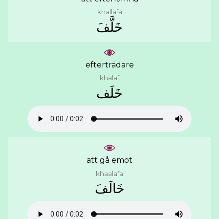
khallafa
ﺧَﻠَّﻒَ
efterträdare
khalaf
ﺧَﻠَﻒ
att gå emot
khaalafa
ﺧَﺎﻟَﻒَ