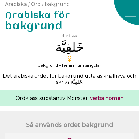
Arabiska
/
Ord
/ bakgrund
Arabiska för
bakgrund
khalfiyya
ﺧَﻠﻔِﻴَّﺔ
bakgrund – femininum singular
Det arabiska ordet för bakgrund uttalas
khalfiyya
och
skrivs
ﺧَﻠﻔِﻴَّﺔ
.
Ordklass: substantiv. Mönster:
verbalnomen
Så används ordet bakgrund