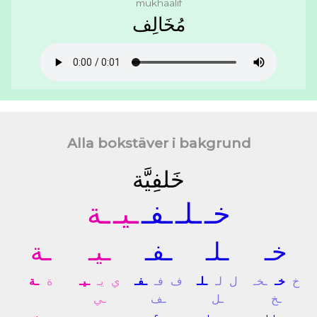
mukhaalif
ﻣُﺨَﺎﻟِﻒ
Alla bokstäver i bakgrund
ﺧَﻠﻔِﻴَّﺔ
ﺧـ
ـﻠـ
ـﻔـ
ـﻴـ
ـﺔ
ﺧـ
ـﻠـ
ـﻔـ
ـﻴـ
ـﺔ
ﺥ
ﺧـ
ـﺨـ
ﻝ
ﻟـ
ـﻠـ
ﻑ
ﻓـ
ـﻔـ
ﻱ
ﻳـ
ـﻴـ
ﺓ
ـﺔ
ـﺦ
ـﻞ
ـﻒ
ـﻲ