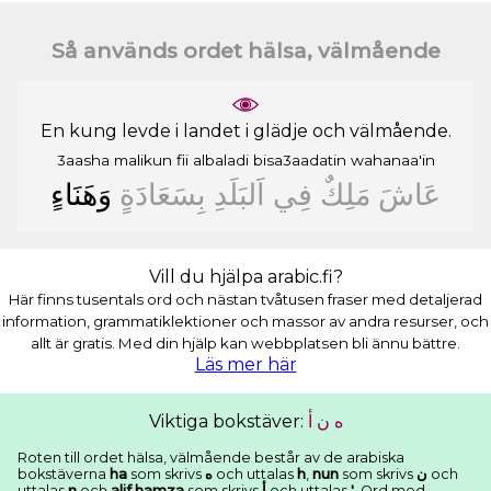
Så används ordet hälsa, välmående
En kung levde i landet i glädje och välmående.
3aasha
malikun
fii
albaladi
bisa3aadatin
wahanaa'in
ﻋَﺎﺵَ
ﻣَﻠِﻚٌ
ﻓِﻲ
ﺍَﻟﺒَﻠَﺪِ
ﺑِﺴَﻌَﺎﺩَﺓٍ
ﻭَﻫَﻨَﺎﺀٍ
Vill du hjälpa arabic.fi?
Här finns tusentals ord och nästan tvåtusen fraser med detaljerad
information, grammatiklektioner och massor av andra resurser, och
allt är gratis. Med din hjälp kan webbplatsen bli ännu bättre.
Läs mer här
Viktiga bokstäver:
ﺃ
ﻥ
ﻩ
Roten till ordet hälsa, välmående består av de arabiska
bokstäverna
ha
som skrivs
ﻩ
och uttalas
h
,
nun
som skrivs
ﻥ
och
uttalas
n
och
alif hamza
som skrivs
ﺃ
och uttalas
'
. Ord med