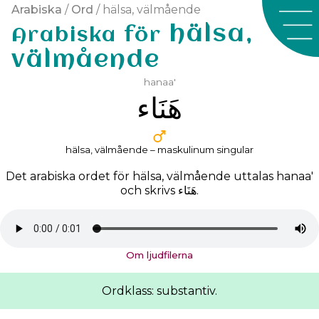
Arabiska
/
Ord
/ hälsa, välmående
hälsa,
Arabiska för
välmående
hanaa'
ﻫَﻨَﺎﺀ
hälsa, välmående – maskulinum singular
Det arabiska ordet för hälsa, välmående uttalas
hanaa'
och skrivs
ﻫَﻨَﺎﺀ
.
Om ljudfilerna
Ordklass: substantiv.