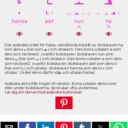
ﻫـ
ـﻨـ
ـﺎ
ﺀ
ﻩ
ﻫـ
ـﻬـ
ـﻪ
ﻥ
ﻧـ
ـﻨـ
ـﻦ
ﺍ
ـﺎ
ﺀ
hamza
alef
nun
ha
'
n
h
Det arabiska ordet för hälsa, välmående består av: Bokstaven ha
som skrivs ﻩ (här som ﻫـ ) och uttalas h. Den korta vokalen a som
skriv som tecknet َ ovanför bokstaven. Bokstaven nun som
skrivs ﻥ (här som ـﻨـ ) och uttalas n. Den korta vokalen a som skriv
som tecknet َ ovanför bokstaven. Bokstaven alef som skrivs ﺍ
(här som ـﺎ ) och uttalas . Bokstaven hamza som skrivs ﺀ och
uttalas '. Ordet skrivs därför ﻫَﻨَﺎﺀ och uttalas hanaa'.
Arabiska skrivs från höger till vänster. Korta vokaler skrivs över
eller under bokstäverna, de brukar ofta utelämnas.
Lär dig att skriva med arabiska bokstäver