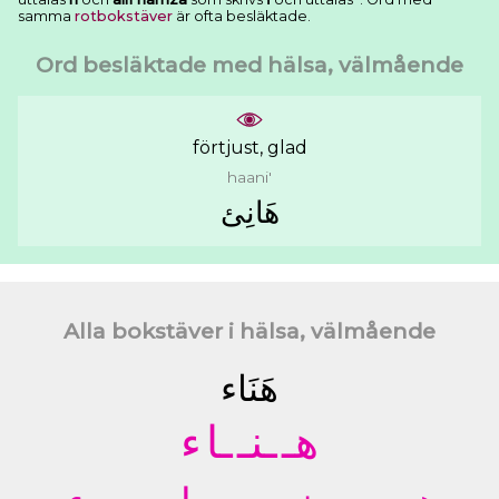
samma
rotbokstäver
är ofta besläktade.
Ord besläktade med hälsa, välmående
förtjust, glad
haani'
ﻫَﺎﻧِﺊ
Alla bokstäver i hälsa, välmående
ﻫَﻨَﺎﺀ
ﻫـ
ـﻨـ
ـﺎ
ﺀ