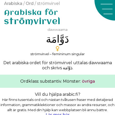
Arabiska
/
Ord
/ strömvirvel
Arabiska för
strömvirvel
dawwaama
ﺩَﻭَّﺍﻣَﺔ
strömvirvel – femininum singular
Det arabiska ordet för strömvirvel uttalas
dawwaama
och skrivs
ﺩَﻭَّﺍﻣَﺔ
.
Ordklass: substantiv. Mönster:
övriga
Vill du hjälpa arabic.fi?
Här finns tusentals ord och nästan tvåtusen fraser med detaljerad
information, grammatiklektioner och massor av andra resurser, och
allt är gratis. Med din hjälp kan webbplatsen bli ännu bättre.
Läs mer här