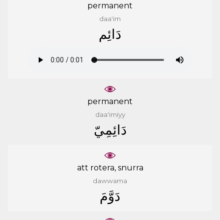
permanent
daa'im
ﺩَﺍﺋِﻢ
permanent
daa'imiyy
ﺩَﺍﺋِﻤِﻲّ
att rotera, snurra
dawwama
ﺩَﻭَّﻡَ