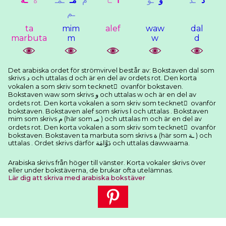
ﺩ
ـﺪ
ﻭ
ـﻮ
ﺍ
ـﺎ
ﻡ
ﻣـ
ـﻤـ
ﺓ
ـﺔ
ـﻢ
ta
mim
alef
waw
dal
marbuta
m
w
d
Det arabiska ordet för strömvirvel består av: Bokstaven dal som
skrivs ﺩ och uttalas d och är en del av ordets rot. Den korta
vokalen a som skriv som tecknet َ ovanför bokstaven.
Bokstaven waw som skrivs ﻭ och uttalas w och är en del av
ordets rot. Den korta vokalen a som skriv som tecknet َ ovanför
bokstaven. Bokstaven alef som skrivs ﺍ och uttalas . Bokstaven
mim som skrivs ﻡ (här som ﻣـ ) och uttalas m och är en del av
ordets rot. Den korta vokalen a som skriv som tecknet َ ovanför
bokstaven. Bokstaven ta marbuta som skrivs ﺓ (här som ـﺔ ) och
uttalas . Ordet skrivs därför ﺩَﻭَّﺍﻣَﺔ och uttalas dawwaama.
Arabiska skrivs från höger till vänster. Korta vokaler skrivs över
eller under bokstäverna, de brukar ofta utelämnas.
Lär dig att skriva med arabiska bokstäver