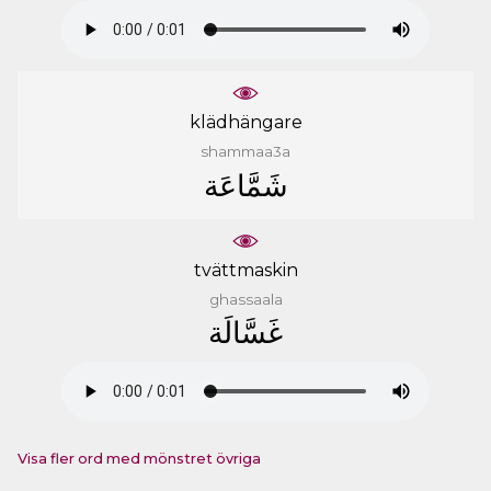
klädhängare
shammaa3a
ﺷَﻤَّﺎﻋَﺔ
tvättmaskin
ghassaala
ﻏَﺴَّﺎﻟَﺔ
Visa fler ord med mönstret övriga