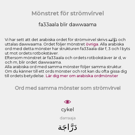
Mönstret för strömvirvel
fa33aala blir dawwaama
Vi har sett att det arabiska ordet för strömvirvel skrivs ﺩَﻭَّﺍﻣَﺔ och
uttalas dawwaama. Ordet följer mönstret
övriga
. Alla arabiska
ord med detta mönster har strukturen fa33aala där f, 3 och l byts
ut mot ordets rotbokstäver.
Eftersom mönstret är fa33aala och ordets rotbokstäver är d, w
och m, blir ordet dawwaama.
Alla arabiska ord med samma mönster följer samma struktur.
Om du känner till ett ords mönster och rot kan du ofta gissa dig
till ordets betydelse.
Lär dig mer om arabiska ordmönster
Ord med samma mönster som strömvirvel
cykel
darraaja
ﺩَﺭَّﺍﺟَﺔ