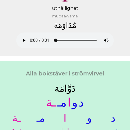
uthållighet
mudaawama
ﻣُﺪَﺍﻭَﻣَﺔ
Alla bokstäver i strömvirvel
ﺩَﻭَّﺍﻣَﺔ
ﺩ
ﻭ
ﺍ
ﻣـ
ـﺔ
ﺩ
ﻭ
ﺍ
ﻣـ
ـﺔ