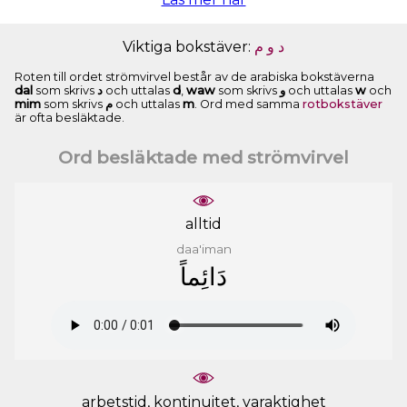
Viktiga bokstäver:
ﻡ
ﻭ
ﺩ
Roten till ordet strömvirvel består av de arabiska bokstäverna
dal
som skrivs
ﺩ
och uttalas
d
,
waw
som skrivs
ﻭ
och uttalas
w
och
mim
som skrivs
ﻡ
och uttalas
m
. Ord med samma
rotbokstäver
är ofta besläktade.
Ord besläktade med strömvirvel
alltid
daa'iman
ﺩَﺍﺋِﻤﺎً
arbetstid, kontinuitet, varaktighet