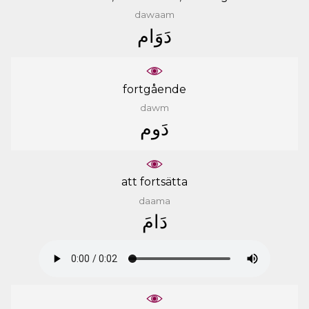
dawaam
ﺩَﻭَﺍﻡ
fortgående
dawm
ﺩَﻭﻡ
att fortsätta
daama
ﺩَﺍﻡَ