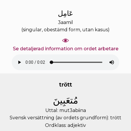
ﻋَﺎﻣِﻞ
3aamil
(singular, obestämd form, utan kasus)
Se detaljerad information om ordet arbetare
trött
ﻣُﺘﻌَﺒِﻴﻦَ
Uttal: mut3abiina
Svensk versättning (av ordets grundform): trött
Ordklass: adjektiv