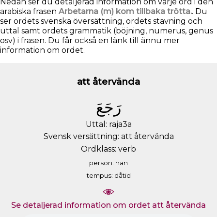
Nedan ser du detaljerad information om varje ord i den
arabiska frasen
Arbetarna (m) kom tillbaka trötta.
. Du
ser ordets svenska översättning, ordets stavning och
uttal samt ordets grammatik (böjning, numerus, genus
osv) i frasen. Du får också en länk till ännu mer
information om ordet.
att återvända
ﺭَﺟَﻊَ
Uttal: raja3a
Svensk versättning: att återvända
Ordklass: verb
person: han
tempus: dåtid
Se detaljerad information om ordet att återvända