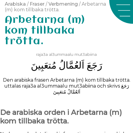
Arabiska
/
Fraser
/
Verbmening
/ Arbetarna
(m) kom tillbaka trötta.
Arbetarna (m)
kom tillbaka
trötta.
raja3a
al3ummaalu
mut3abiina
ﺭَﺟَﻊَ
ﺍَﻟﻌُﻤَّﺎﻝُ
ﻣُﺘﻌَﺒِﻴﻦَ
Den arabiska frasen Arbetarna (m) kom tillbaka trötta.
uttalas
raja3a
al3ummaalu
mut3abiina
och skrivs
ﺭَﺟَﻊَ
ﺍَﻟﻌُﻤَّﺎﻝُ
ﻣُﺘﻌَﺒِﻴﻦَ
De arabiska orden i Arbetarna (m)
kom tillbaka trötta.