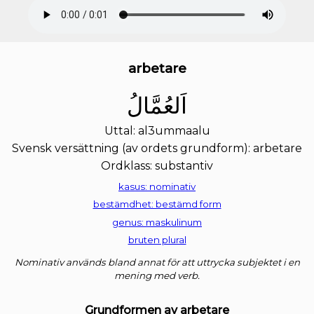
arbetare
ﺍَﻟﻌُﻤَّﺎﻝُ
Uttal: al3ummaalu
Svensk versättning (av ordets grundform): arbetare
Ordklass: substantiv
kasus: nominativ
bestämdhet: bestämd form
genus: maskulinum
bruten plural
Nominativ används bland annat för att uttrycka subjektet i en
mening med verb.
Grundformen av arbetare