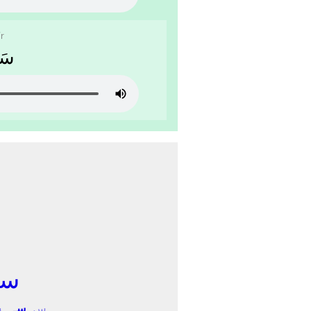
ir
ﺳَﺮ
ﺳـ
ﺱ
ﺳـ
ـﺴ