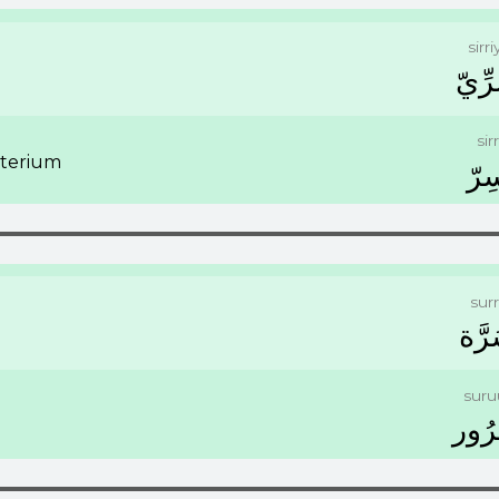
sirri
ِّﻱّ
sir
sterium
ِﺮّ
sur
ﺮَّﺓ
suru
ُﻭﺭ