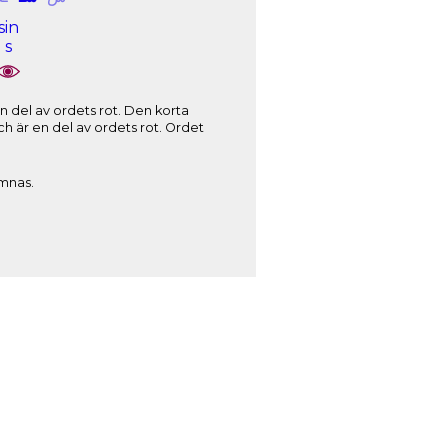
sin
s
ämnas.