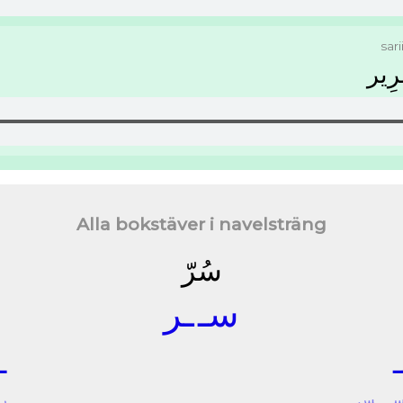
sari
ِﻳﺮ
Alla bokstäver i navelsträng
ﺳُﺮّ
ﺳـ
ـﺮ
ـ
ـ
ـﺲ
ﺭ