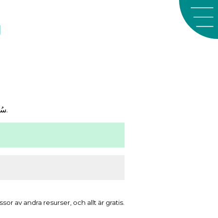
g
ﺳُﺮ
.
r av andra resurser, och allt är gratis.