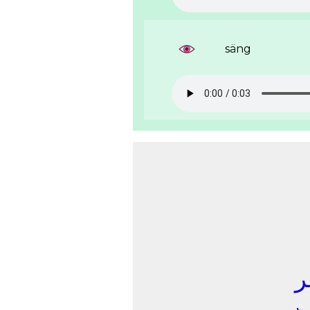
säng
ﺮ
ـﺮ