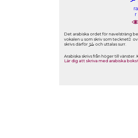
ra
r
Det arabiska ordet för navelsträng består av: Bokstaven sin som skrivs ﺱ (
vokalen u som skriv som tecknet ُ ovanför bokstaven. Bokstaven ra s
skrivs därför ﺳُﺮّ och uttalas surr.
Arabiska skrivs från höger till vänste
Lär dig att skriva med arabiska boks