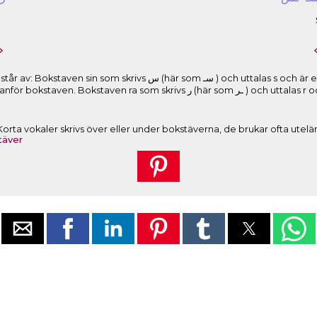
här som ﺳـ ) och uttalas s och är en del av ordets rot. Den korta
om skrivs ﺭ (här som ـﺮ ) och uttalas r och är en del av ordets rot. Ordet
r. Korta vokaler skrivs över eller under bokstäverna, de brukar ofta utel
täver