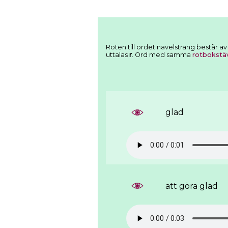
Roten till ordet navelsträng består a
uttalas
r
. Ord med samma
rotbokstä
glad
att göra glad