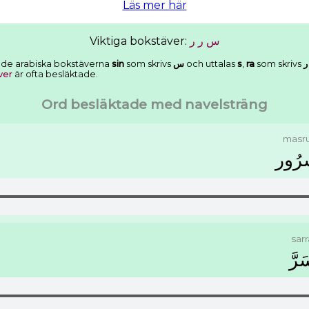
Läs mer här
Viktiga bokstäver:
ﺭ
ﺭ
ﺱ
v de arabiska bokstäverna
sin
som skrivs
ﺱ
och uttalas
s
,
ra
som skrivs
ﺭ
ver
är ofta besläktade.
Ord besläktade med navelsträng
masr
ﺮُﻭﺭ
sarr
ﺮَّ