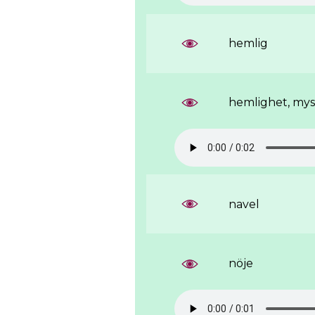
hemlig
hemlighet, my
navel
nöje