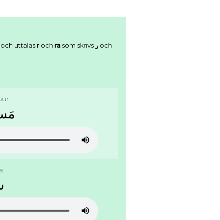
och uttalas
r
och
ra
som skrivs
ﺭ
och
uur
ﻣَﺴ
a
ﺳَ