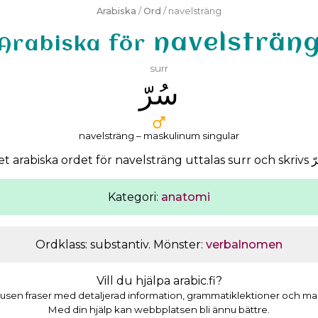
Arabiska
/
Ord
/ navelsträng
navelsträn
Arabiska för
surr
ﺳُﺮّ
navelsträng – maskulinum singular
et arabiska ordet för navelsträng uttalas
surr
och skrivs
ّ
Kategori:
anatomi
Ordklass: substantiv. Mönster:
verbalnomen
Vill du hjälpa arabic.fi?
usen fraser med detaljerad information, grammatiklektioner och masso
Med din hjälp kan webbplatsen bli ännu bättre.