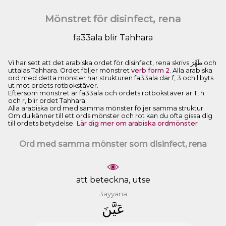
Mönstret för disinfect, rena
fa33ala blir Tahhara
Vi har sett att det arabiska ordet för disinfect, rena skrivs ﻃَﻬَّﺮَ och
uttalas Tahhara. Ordet följer mönstret
verb form 2
. Alla arabiska
ord med detta mönster har strukturen fa33ala där f, 3 och l byts
ut mot ordets rotbokstäver.
Eftersom mönstret är fa33ala och ordets rotbokstäver är T, h
och r, blir ordet Tahhara.
Alla arabiska ord med samma mönster följer samma struktur.
Om du känner till ett ords mönster och rot kan du ofta gissa dig
till ordets betydelse.
Lär dig mer om arabiska ordmönster
Ord med samma mönster som disinfect, rena
att beteckna, utse
3ayyana
ﻋَﻴَّﻦَ