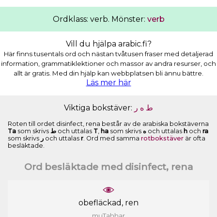
Ordklass: verb. Mönster:
verb
Vill du hjälpa arabic.fi?
Här finns tusentals ord och nästan tvåtusen fraser med detaljerad
information, grammatiklektioner och massor av andra resurser, och
allt är gratis. Med din hjälp kan webbplatsen bli ännu bättre.
Läs mer här
Viktiga bokstäver:
ﺭ
ﻩ
ﻁ
Roten till ordet disinfect, rena består av de arabiska bokstäverna
Ta
som skrivs
ﻁ
och uttalas
T
,
ha
som skrivs
ﻩ
och uttalas
h
och
ra
som skrivs
ﺭ
och uttalas
r
. Ord med samma
rotbokstäver
är ofta
besläktade.
Ord besläktade med disinfect, rena
obefläckad, ren
muTahhar