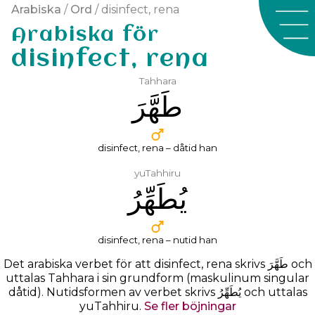
Arabiska
/
Ord
/ disinfect, rena
Arabiska för
disinfect, rena
Tahhara
ﻃَﻬَّﺮَ
disinfect, rena – dåtid han
yuTahhiru
ﻳُﻄَﻬِّﺮُ
disinfect, rena – nutid han
Det arabiska verbet för att disinfect, rena skrivs
ﻃَﻬَّﺮَ
och
uttalas
Tahhara
i sin grundform (maskulinum singular
dåtid). Nutidsformen av verbet skrivs ﻳُﻄَﻬِّﺮُ och uttalas
yuTahhiru.
Se fler böjningar