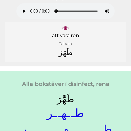
att vara ren
Tahara
ﻃَﻬَﺮَ
Alla bokstäver i disinfect, rena
ﻃَﻬَّﺮَ
ﻃـ
ـﻬـ
ـﺮ
ﻃـ
ـﻬـ
ـﺮ