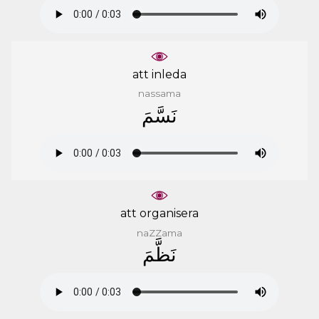
att inleda
nassama
ﻧَﺴَّﻢَ
att organisera
naZZama
ﻧَﻈَّﻢَ