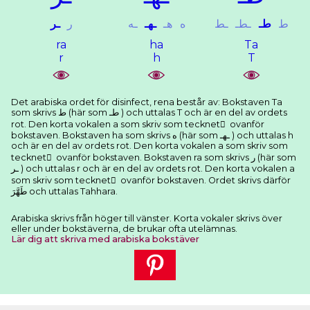
ﻁ
ﻃـ
ـﻄـ
ـﻂ
ﻩ
ﻫـ
ـﻬـ
ـﻪ
ﺭ
ـﺮ
ra
ha
Ta
r
h
T
Det arabiska ordet för disinfect, rena består av: Bokstaven Ta
som skrivs ﻁ (här som ﻃـ ) och uttalas T och är en del av ordets
rot. Den korta vokalen a som skriv som tecknet َ ovanför
bokstaven. Bokstaven ha som skrivs ﻩ (här som ـﻬـ ) och uttalas h
och är en del av ordets rot. Den korta vokalen a som skriv som
tecknet َ ovanför bokstaven. Bokstaven ra som skrivs ﺭ (här som
ـﺮ ) och uttalas r och är en del av ordets rot. Den korta vokalen a
som skriv som tecknet َ ovanför bokstaven. Ordet skrivs därför
ﻃَﻬَّﺮَ och uttalas Tahhara.
Arabiska skrivs från höger till vänster. Korta vokaler skrivs över
eller under bokstäverna, de brukar ofta utelämnas.
Lär dig att skriva med arabiska bokstäver