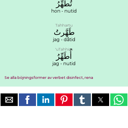
ﺗُﻄَﻬِّﺮُ
hon - nutid
Tahhartu
ﻃَﻬَّﺮﺕُ
jag - dåtid
'uTahhiru
ﺃُﻃَﻬِّﺮُ
jag - nutid
Se alla böjningsformer av verbet disinfect, rena