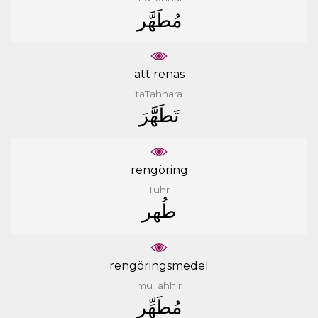
ﻣُﻄَﻬَّﺮ
att renas
taTahhara
ﺗَﻄَﻬَّﺮَ
rengöring
Tuhr
ﻃُﻬﺮ
rengöringsmedel
muTahhir
ﻣُﻄَﻬِّﺮ