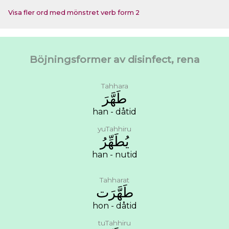
Visa fler ord med mönstret verb form 2
Böjningsformer av disinfect, rena
Tahhara
ﻃَﻬَّﺮَ
han - dåtid
yuTahhiru
ﻳُﻄَﻬِّﺮُ
han - nutid
Tahharat
ﻃَﻬَّﺮَﺕ
hon - dåtid
tuTahhiru