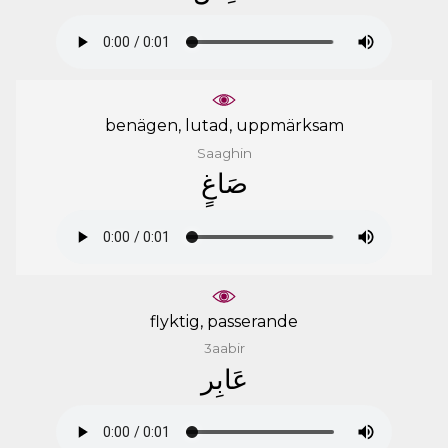
benägen, lutad, uppmärksam
Saaghin
ﺻَﺎﻍٍ
flyktig, passerande
3aabir
ﻋَﺎﺑِﺮ