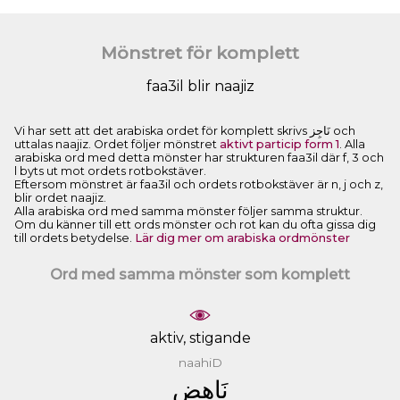
Mönstret för komplett
faa3il blir naajiz
Vi har sett att det arabiska ordet för komplett skrivs ﻧَﺎﺟِﺰ och
uttalas naajiz. Ordet följer mönstret
aktivt particip form 1
. Alla
arabiska ord med detta mönster har strukturen faa3il där f, 3 och
l byts ut mot ordets rotbokstäver.
Eftersom mönstret är faa3il och ordets rotbokstäver är n, j och z,
blir ordet naajiz.
Alla arabiska ord med samma mönster följer samma struktur.
Om du känner till ett ords mönster och rot kan du ofta gissa dig
till ordets betydelse.
Lär dig mer om arabiska ordmönster
Ord med samma mönster som komplett
aktiv, stigande
naahiD
ﻧَﺎﻫِﺾ