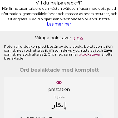
Vill du hjälpa arabic.fi?
Här finns tusentals ord och nästan tvåtusen fraser med detaljerad
information, grammatiklektioner och massor av andra resurser, och
allt är gratis. Med din hjälp kan webbplatsen bli ännu bättre.
Läs mer här
Viktiga bokstäver:
ﺯ
ﺝ
ﻥ
Roten till ordet komplett består av de arabiska bokstäverna
nun
som skrivs
ﻥ
och uttalas
n
,
jim
som skrivs
ﺝ
och uttalas
j
och
zayn
som skrivs
ﺯ
och uttalas
z
. Ord med samma
rotbokstäver
är ofta
besläktade.
Ord besläktade med komplett
prestation
'injaaz
ﺇِﻧﺠَﺎﺯ