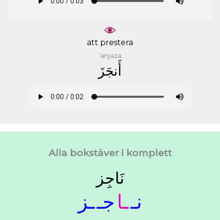
att prestera
'anjaza
ﺃَﻧﺠَﺰَ
Alla bokstäver i komplett
ﻧَﺎﺟِﺰ
ﻧـ
ـﺎ
ﺟـ
ـﺰ