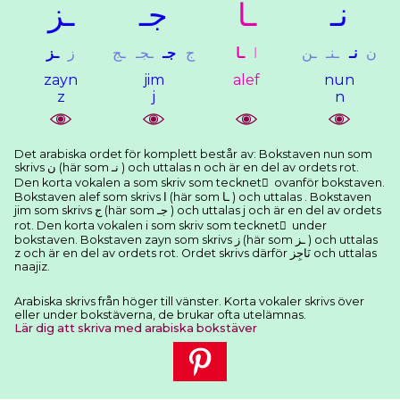
ﻧـ
ـﺎ
ﺟـ
ـﺰ
ﻥ
ﻧـ
ـﻨـ
ـﻦ
ﺍ
ـﺎ
ﺝ
ﺟـ
ـﺠـ
ـﺞ
ﺯ
ـﺰ
zayn
jim
alef
nun
z
j
n
Det arabiska ordet för komplett består av: Bokstaven nun som
skrivs ﻥ (här som ﻧـ ) och uttalas n och är en del av ordets rot.
Den korta vokalen a som skriv som tecknet َ ovanför bokstaven.
Bokstaven alef som skrivs ﺍ (här som ـﺎ ) och uttalas . Bokstaven
jim som skrivs ﺝ (här som ﺟـ ) och uttalas j och är en del av ordets
rot. Den korta vokalen i som skriv som tecknet ِ under
bokstaven. Bokstaven zayn som skrivs ﺯ (här som ـﺰ ) och uttalas
z och är en del av ordets rot. Ordet skrivs därför ﻧَﺎﺟِﺰ och uttalas
naajiz.
Arabiska skrivs från höger till vänster. Korta vokaler skrivs över
eller under bokstäverna, de brukar ofta utelämnas.
Lär dig att skriva med arabiska bokstäver