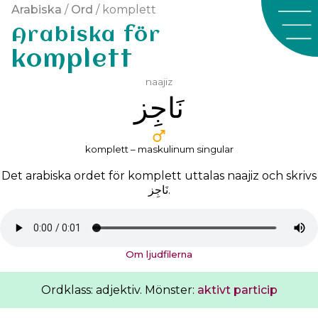
Arabiska
/
Ord
/ komplett
Arabiska för
komplett
naajiz
ﻧَﺎﺟِﺰ
komplett – maskulinum singular
Det arabiska ordet för komplett uttalas
naajiz
och skrivs
ﻧَﺎﺟِﺰ
.
Om ljudfilerna
Ordklass: adjektiv. Mönster:
aktivt particip