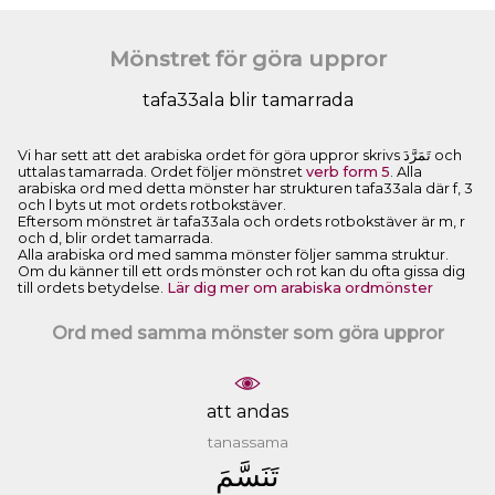
Mönstret för göra uppror
tafa33ala blir tamarrada
Vi har sett att det arabiska ordet för göra uppror skrivs ﺗَﻤَﺮَّﺩَ och
uttalas tamarrada. Ordet följer mönstret
verb form 5
. Alla
arabiska ord med detta mönster har strukturen tafa33ala där f, 3
och l byts ut mot ordets rotbokstäver.
Eftersom mönstret är tafa33ala och ordets rotbokstäver är m, r
och d, blir ordet tamarrada.
Alla arabiska ord med samma mönster följer samma struktur.
Om du känner till ett ords mönster och rot kan du ofta gissa dig
till ordets betydelse.
Lär dig mer om arabiska ordmönster
Ord med samma mönster som göra uppror
att andas
tanassama
ﺗَﻨَﺴَّﻢَ