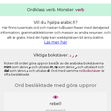
Ordklass: verb. Mönster:
verb
Vill du hjälpa arabic.fi?
Här finns tusentals ord och nästan tvåtusen fraser med detaljerad
information, grammatiklektioner och massor av andra resurser, och
allt är gratis. Med din hjälp kan webbplatsen bli ännu bättre.
Läs mer här
Viktiga bokstäver:
ﺩ
ﺭ
ﻡ
Roten till ordet göra uppror består av de arabiska bokstäverna
mim
som skrivs
ﻡ
och uttalas
m
,
ra
som skrivs
ﺭ
och uttalas
r
och
dal
som skrivs
ﺩ
och uttalas
d
. Ord med samma
rotbokstäver
är
ofta besläktade.
Ord besläktade med göra uppror
rebell
mutamarrid