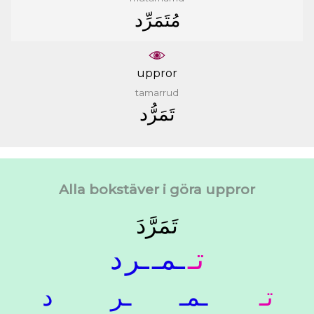
ﻣُﺘَﻤَﺮِّﺩ
uppror
tamarrud
ﺗَﻤَﺮُّﺩ
Alla bokstäver i göra uppror
ﺗَﻤَﺮَّﺩَ
ﺗـ
ـﻤـ
ـﺮ
ﺩ
ﺗـ
ـﻤـ
ـﺮ
ﺩ