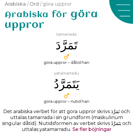
Arabiska
/
Ord
/ göra uppror
göra
Arabiska för
uppror
tamarrada
ﺗَﻤَﺮَّﺩَ
göra uppror – dåtid han
yatamarradu
ﻳَﺘَﻤَﺮَّﺩُ
göra uppror – nutid han
Det arabiska verbet för att göra uppror skrivs
ﺗَﻤَﺮَّﺩَ
och
uttalas
tamarrada
i sin grundform (maskulinum
singular dåtid). Nutidsformen av verbet skrivs ﻳَﺘَﻤَﺮَّﺩُ och
uttalas yatamarradu.
Se fler böjningar