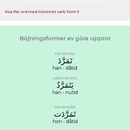
Visa fler ord med mönstret verb form 5
Böjningsformer av göra uppror
tamarrada
ﺗَﻤَﺮَّﺩَ
han - dåtid
yatamarradu
ﻳَﺘَﻤَﺮَّﺩُ
han - nutid
tamarradat
ﺗَﻤَﺮَّﺩَﺕ
hon - dåtid