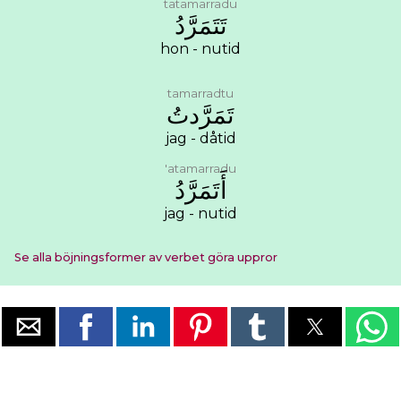
tatamarradu
ﺗَﺘَﻤَﺮَّﺩُ
hon - nutid
tamarradtu
ﺗَﻤَﺮَّﺩﺕُ
jag - dåtid
'atamarradu
ﺃَﺗَﻤَﺮَّﺩُ
jag - nutid
Se alla böjningsformer av verbet göra uppror