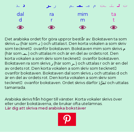
ﺕ
ﺗـ
ـﺘـ
ـﺖ
ﻡ
ﻣـ
ـﻤـ
ـﻢ
ﺭ
ـﺮ
ﺩ
ـﺪ
dal
ra
mim
ta
d
r
m
t
Det arabiska ordet för göra uppror består av: Bokstaven ta som
skrivs ﺕ (här som ﺗـ ) och uttalas t. Den korta vokalen a som skriv
som tecknet َ ovanför bokstaven. Bokstaven mim som skrivs ﻡ
(här som ـﻤـ ) och uttalas m och är en del av ordets rot. Den
korta vokalen a som skriv som tecknet َ ovanför bokstaven.
Bokstaven ra som skrivs ﺭ (här som ـﺮ ) och uttalas r och är en del
av ordets rot. Den korta vokalen a som skriv som tecknet َ
ovanför bokstaven. Bokstaven dal som skrivs ﺩ och uttalas d och
är en del av ordets rot. Den korta vokalen a som skriv som
tecknet َ ovanför bokstaven. Ordet skrivs därför ﺗَﻤَﺮَّﺩَ och uttalas
tamarrada.
Arabiska skrivs från höger till vänster. Korta vokaler skrivs över
eller under bokstäverna, de brukar ofta utelämnas.
Lär dig att skriva med arabiska bokstäver