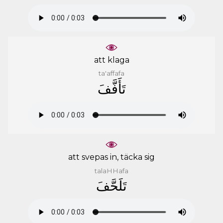
att klaga
ta'affafa
ﺗَﺄَﻓَّﻒَ
att svepas in, täcka sig
talaHHafa
ﺗَﻠَﺤَّﻒَ