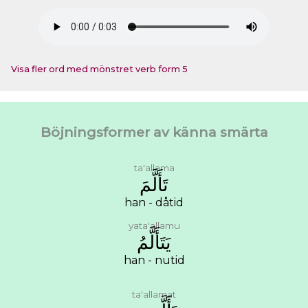
Visa fler ord med mönstret verb form 5
Böjningsformer av känna smärta
ta'allama
ﺗَﺄَﻟَّﻢَ
han - dåtid
yata'allamu
ﻳَﺘَﺄَﻟَّﻢُ
han - nutid
ta'allamat