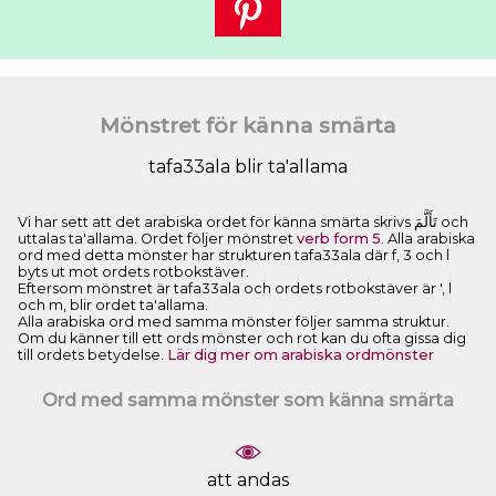
Mönstret för känna smärta
tafa33ala blir ta'allama
Vi har sett att det arabiska ordet för känna smärta skrivs ﺗَﺄَﻟَّﻢَ och
uttalas ta'allama. Ordet följer mönstret
verb form 5
. Alla arabiska
ord med detta mönster har strukturen tafa33ala där f, 3 och l
byts ut mot ordets rotbokstäver.
Eftersom mönstret är tafa33ala och ordets rotbokstäver är ', l
och m, blir ordet ta'allama.
Alla arabiska ord med samma mönster följer samma struktur.
Om du känner till ett ords mönster och rot kan du ofta gissa dig
till ordets betydelse.
Lär dig mer om arabiska ordmönster
Ord med samma mönster som känna smärta
att andas