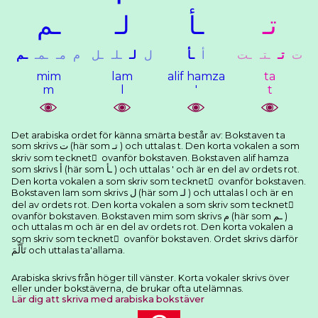
ﺗـ
ـﺄ
ﻟـ
ـﻢ
ﺕ
ﺗـ
ـﺘـ
ـﺖ
ﺃ
ـﺄ
ﻝ
ﻟـ
ـﻠـ
ـﻞ
ﻡ
ﻣـ
ـﻤـ
ـﻢ
mim
lam
alif hamza
ta
m
l
'
t
Det arabiska ordet för känna smärta består av: Bokstaven ta
som skrivs ﺕ (här som ﺗـ ) och uttalas t. Den korta vokalen a som
skriv som tecknet َ ovanför bokstaven. Bokstaven alif hamza
som skrivs ﺃ (här som ـﺄ ) och uttalas ' och är en del av ordets rot.
Den korta vokalen a som skriv som tecknet َ ovanför bokstaven.
Bokstaven lam som skrivs ﻝ (här som ﻟـ ) och uttalas l och är en
del av ordets rot. Den korta vokalen a som skriv som tecknet َ
ovanför bokstaven. Bokstaven mim som skrivs ﻡ (här som ـﻢ )
och uttalas m och är en del av ordets rot. Den korta vokalen a
som skriv som tecknet َ ovanför bokstaven. Ordet skrivs därför
ﺗَﺄَﻟَّﻢَ och uttalas ta'allama.
Arabiska skrivs från höger till vänster. Korta vokaler skrivs över
eller under bokstäverna, de brukar ofta utelämnas.
Lär dig att skriva med arabiska bokstäver