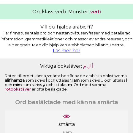
Ordklass: verb. Mönster:
verb
Vill du hjälpa arabic.fi?
Här finns tusentals ord och nästan tvåtusen fraser med detaljerad
information, grammatiklektioner och massor av andra resurser, och
allt är gratis. Med din hjälp kan webbplatsen bli ännu bättre.
Läs mer här
Viktiga bokstäver:
ﻡ
ﻝ
ﺃ
Roten till ordet känna smärta består av de arabiska bokstäverna
alif hamza
som skrivs
ﺃ
och uttalas
'
,
lam
som skrivs
ﻝ
och uttalas
l
och
mim
som skrivs
ﻡ
och uttalas
m
. Ord med samma
rotbokstäver
är ofta besläktade.
Ord besläktade med känna smärta
smärta
'alam