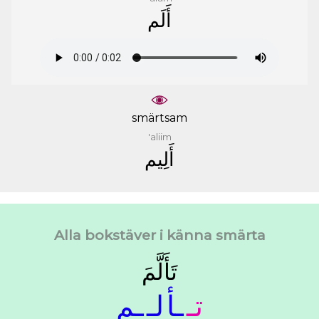
ﺃَﻟَﻢ
smärtsam
'aliim
ﺃَﻟِﻴﻢ
Alla bokstäver i känna smärta
ﺗَﺄَﻟَّﻢَ
ﺗـ
ـﺄ
ﻟـ
ـﻢ