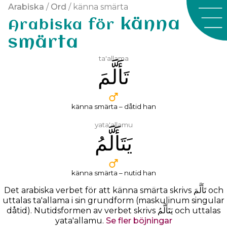
Arabiska
/
Ord
/ känna smärta
känna
Arabiska för
smärta
ta'allama
ﺗَﺄَﻟَّﻢَ
känna smärta – dåtid han
yata'allamu
ﻳَﺘَﺄَﻟَّﻢُ
känna smärta – nutid han
Det arabiska verbet för att känna smärta skrivs
ﺗَﺄَﻟَّﻢَ
och
uttalas
ta'allama
i sin grundform (maskulinum singular
dåtid). Nutidsformen av verbet skrivs ﻳَﺘَﺄَﻟَّﻢُ och uttalas
yata'allamu.
Se fler böjningar