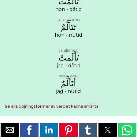
ﺗَﺄَﻟَّﻤَﺖ
hon - dåtid
tata'allamu
ﺗَﺘَﺄَﻟَّﻢُ
hon - nutid
ta'allamtu
ﺗَﺄَﻟَّﻤﺖُ
jag - dåtid
'ata'allamu
ﺃَﺗَﺄَﻟَّﻢُ
jag - nutid
Se alla böjningsformer av verbet känna smärta