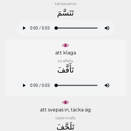
tanassama
ﺗَﻨَﺴَّﻢَ
att klaga
ta'affafa
ﺗَﺄَﻓَّﻒَ
att svepas in, täcka sig
talaHHafa
ﺗَﻠَﺤَّﻒَ