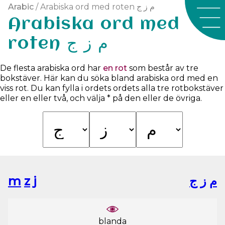
Arabic
/ Arabiska ord med roten م ز ج
Arabiska ord med
roten م ز ج
De flesta arabiska ord har
en rot
som består av tre
bokstäver. Här kan du söka bland arabiska ord med en
viss rot. Du kan fylla i ordets ordets alla tre rotbokstäver
eller en eller två, och välja * på den eller de övriga.
m
z
j
ﺝ
ﺯ
ﻡ
blanda