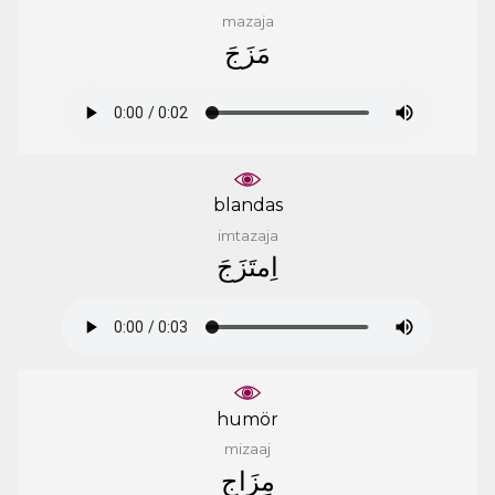
mazaja
ﻣَﺰَﺝَ
blandas
imtazaja
ﺍِﻣﺘَﺰَﺝَ
humör
mizaaj
ﻣِﺰَﺍﺝ