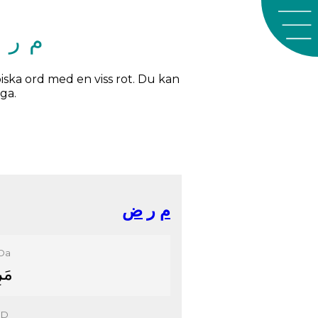
rd med roten م ر ض
iska ord med en viss rot. Du kan
iga.
ﻡ
ﺭ
ﺽ
Da
ﻣَ
iD