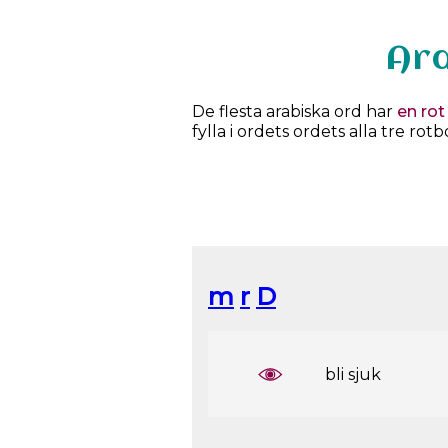
De flesta arabiska ord har
en rot
fylla i ordets ordets alla tre rot
m
r
D
bli sjuk