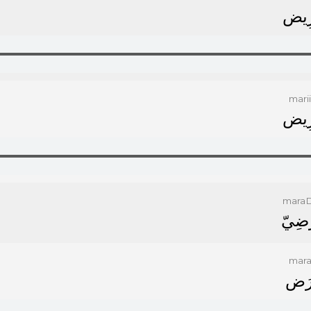
ِﻳﺾ
mari
ِﻳﺾ
maraD
َﺿِﻲّ
mar
ﺮَﺽ