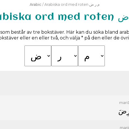
Arabic
/ Arabiska ord med roten م ر ض
Arabiska o
som består av tre bokstäver. Här kan du söka bland arab
bokstäver eller en eller två, och välja * på den eller de övr
mari
ﺮِﺽَ
mari