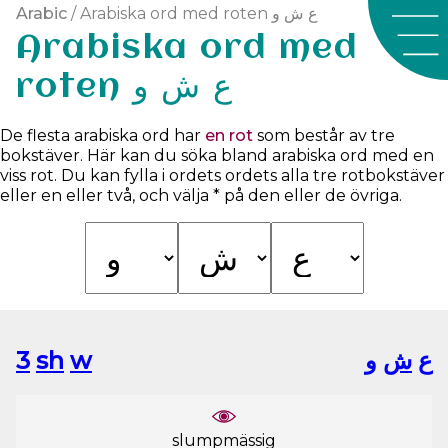
Arabic
/ Arabiska ord med roten ع ش و
Arabiska ord med
roten ع ش و
De flesta arabiska ord har
en rot
som består av tre
bokstäver. Här kan du söka bland arabiska ord med en
viss rot. Du kan fylla i ordets ordets alla tre rotbokstäver
eller en eller två, och välja * på den eller de övriga.
3
sh
w
ﻭ
ﺵ
ﻉ
slumpmässig