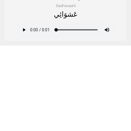
3ashwaa'ii
ﻋَﺸﻮَﺍﺋِﻲ