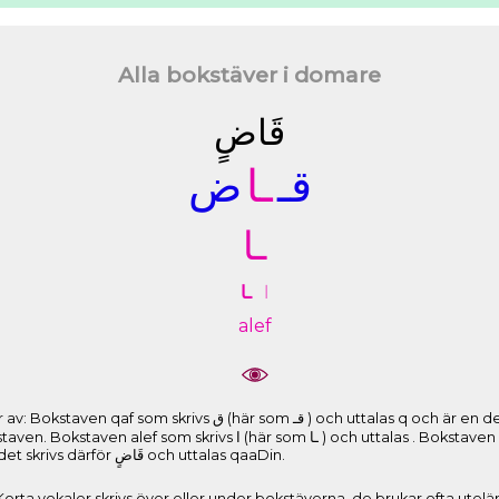
Alla bokstäver i domare
ﻗَﺎﺽٍ
ﻗـ
ـﺎ
ﺽ
ـﺎ
ﺍ
ـﺎ
alef
) och uttalas q och är en del av ordets rot. Den korta vokalen a
 som ـﺎ ) och uttalas . Bokstaven Dad som skrivs ﺽ och uttalas D och
är en del av ordets rot. Tecknet in. Ordet skrivs därför ﻗَﺎﺽٍ och uttalas qaaDin.
r. Korta vokaler skrivs över eller under bokstäverna, de brukar ofta utel