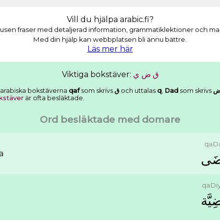
Vill du hjälpa arabic.fi?
usen fraser med detaljerad information, grammatiklektioner och masso
Med din hjälp kan webbplatsen bli ännu bättre.
Läs mer här
Viktiga bokstäver:
ﻱ
ﺽ
ﻕ
 arabiska bokstäverna
qaf
som skrivs
ﻕ
och uttalas
q
,
Dad
som skrivs
kstäver
är ofta besläktade.
Ord besläktade med domare
qaD
a
ﻀَﻰ
qaDi
ِﻴَّﺔ