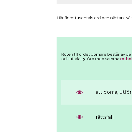
Här finns tusentals ord och nästan tvåt
Roten till ordet domare består av de
och uttalas
y
. Ord med samma
rotbo
att döma, utför
rättsfall