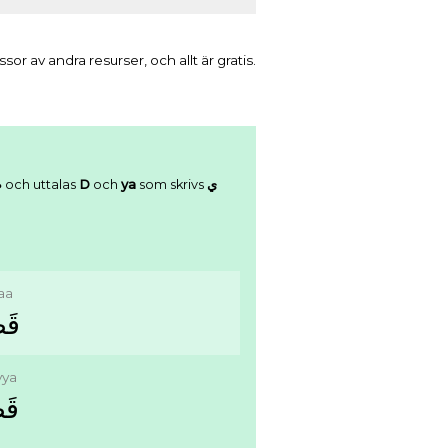
r av andra resurser, och allt är gratis.
ﺽ
och uttalas
D
och
ya
som skrivs
ﻱ
aa
ﻗَ
yya
ﻗَﻀ