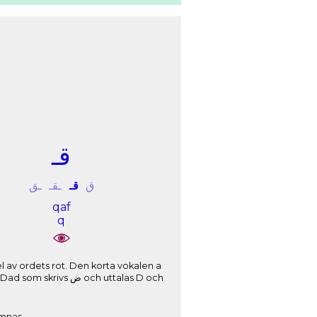
ﻗـ
ﻕ
ﻗـ
ـﻘـ
ـﻖ
qaf
q
ämnas.