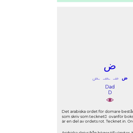
ﺽ
ﺽ
ﺿـ
ـﻀـ
ـﺾ
Dad
D
Det arabiska ordet för domare består av: Bokstaven qaf som skrivs ﻕ (här som ﻗـ 
som skriv som tecknet َ ovanför bokstaven. Bokstaven alef som skrivs ﺍ (här
Arabiska skrivs från höger till vänste