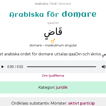
Arabiska
/
Ord
/ domare
domare
Arabiska för
qaaDin
ﻗَﺎﺽٍ
domare – maskulinum singular
t arabiska ordet för domare uttalas
qaaDin
och skrivs
ﺽٍ
Om ljudfilerna
Kategori:
juridik
Ordklass: substantiv. Mönster:
aktivt particip