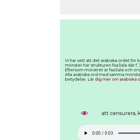
mönster har strukturen faa3ala där f, 
Eftersom mönstret är faa3ala och orde
Alla arabiska ord med samma mönster f
betydelse.
Lär dig mer om arabiska
att censurera, 