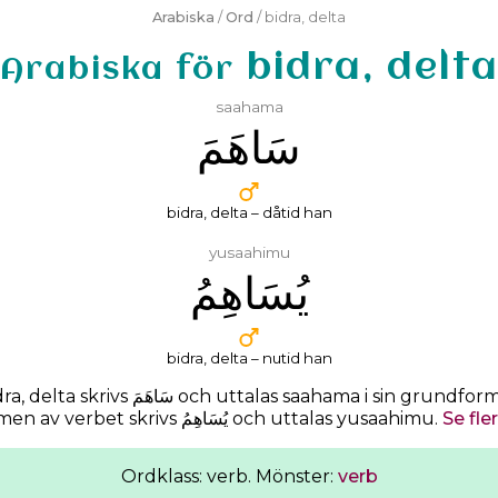
Arabiska
/
Ord
/ bidra, delta
bidra, delt
Arabiska för
saahama
ﺳَﺎﻫَﻢَ
bidra, delta – dåtid han
yusaahimu
ﻳُﺴَﺎﻫِﻢُ
bidra, delta – nutid han
ra, delta skrivs
ﺳَﺎﻫَﻢَ
och uttalas
saahama
i sin grundform
Nutidsformen av verbet skrivs ﻳُﺴَﺎﻫِﻢُ och uttalas yusaahimu.
Se fle
Ordklass: verb. Mönster:
verb