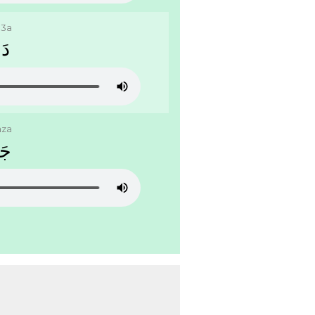
a3a
ﺩَﺍ
aza
ﺟَﺎ