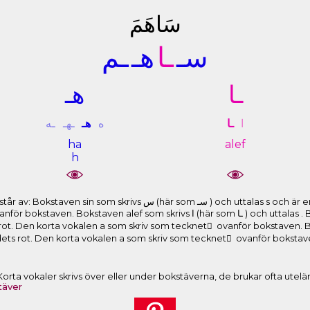
ﺳَﺎﻫَﻢَ
ﺳـ
ـﺎ
ﻫـ
ـﻢ
ـﺎ
ﻫـ
ﺍ
ـﺎ
ﻩ
ﻫـ
ـﻬـ
ـﻪ
ha
alef
h
här som ﺳـ ) och uttalas s och är en del av ordets rot. Den korta
som skrivs ﺍ (här som ـﺎ ) och uttalas . Bokstaven ha som skrivs ﻩ (här som ﻫـ )
ot. Den korta vokalen a som skriv som tecknet َ ovanför bokstaven. Bokstav
r. Korta vokaler skrivs över eller under bokstäverna, de brukar ofta utel
täver