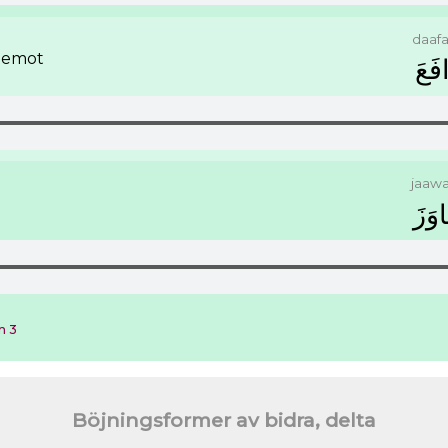
daaf
å emot
ﻓَﻊَ
jaaw
ﻭَﺯَ
m 3
Böjningsformer av bidra, delta