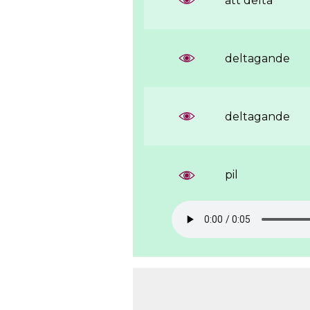
att delta
deltagande
deltagande
pil