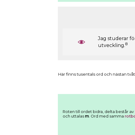
Jag studerar för
8
utveckling.
Här finns tusentals ord och nästan tvåt
Roten till ordet bidra, delta består 
och uttalas
m
. Ord med samma
rotb