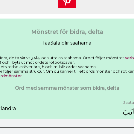
Mönstret för bidra, delta
faa3ala blir saahama
Vi har sett att det arabiska ordet för bidra, delta skrivs ﺳَﺎﻫَﻢَ och uttalas saahama. Ordet följer mönstret
verb
3 och l byts ut mot ordets rotbokstäver.
ts rotbokstäver är s, h och m, blir ordet saahama.
öljer samma struktur. Om du känner till ett ords mönster och rot kan d
 ordmönster
Ord med samma mönster som bidra, delta
3aat
klandra
ﺗَﺐَ