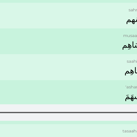
sah
ﻬﻢ
musaa
ﺎﻫِﻢ
saah
ﻫِﻢ
'ash
ﻬَﻢَ
tasaa