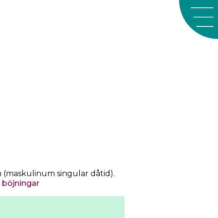
a
 (maskulinum singular dåtid).
r böjningar