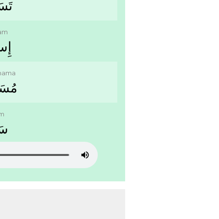
ﺗَﺴَ
aam
ﺇِﺳ
hama
ﻣُﺴَ
m
ﺳَ