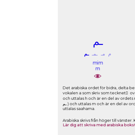
ـﻢ
ﻡ
ﻣـ
ـﻤـ
ـﻢ
mim
m
Det arabiska ordet för bidra, delta består av: Bokstaven sin som skrivs ﺱ (
vokalen a som skriv som tecknet َ ovanför bokstaven. Bokstaven alef 
och uttalas h och är en del av ordets r
ـﻢ ) och uttalas m och är en del av ordets rot. Den korta vokalen a som skriv som tecknet َ ovanför bokstaven. Ordet skrivs därför ﺳَﺎﻫَﻢَ och
uttalas saahama.
Arabiska skrivs från höger till vänste
Lär dig att skriva med arabiska boks