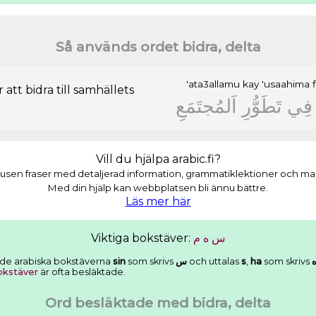
Så används ordet bidra, delta
'ata3allamu
kay
'usaahima
f
 att bidra till samhällets
ﻓِﻲ
ﺗَﻄَﻮُّﺭِ
ﺍَﻟﻤُﺠﺘَﻤَﻊِ
Vill du hjälpa arabic.fi?
usen fraser med detaljerad information, grammatiklektioner och masso
Med din hjälp kan webbplatsen bli ännu bättre.
Läs mer här
Viktiga bokstäver:
ﻡ
ﻩ
ﺱ
av de arabiska bokstäverna
sin
som skrivs
ﺱ
och uttalas
s
,
ha
som skrivs
okstäver
är ofta besläktade.
Ord besläktade med bidra, delta