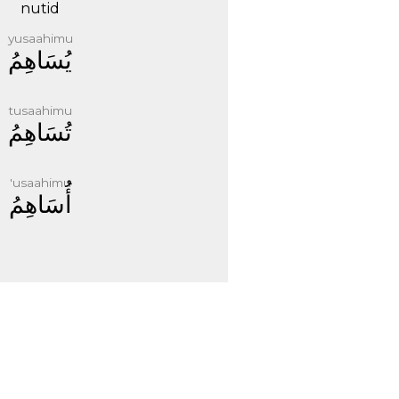
nutid
yusaahimu
ﻳُﺴَﺎﻫِﻢُ
tusaahimu
ﺗُﺴَﺎﻫِﻢُ
'usaahimu
ﺃُﺳَﺎﻫِﻢُ