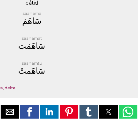
dåtid
saahama
ﺳَﺎﻫَﻢَ
saahamat
ﺳَﺎﻫَﻤَﺖ
saahamtu
ﺳَﺎﻫَﻤﺖُ
a, delta