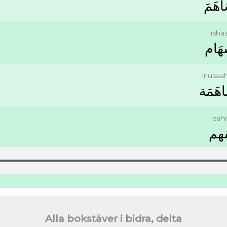
ﺎﻫَﻢَ
'ish
ﻬَﺎﻡ
musaa
ﺎﻫَﻤَﺔ
sah
ﻬﻢ
Alla bokstäver i bidra, delta