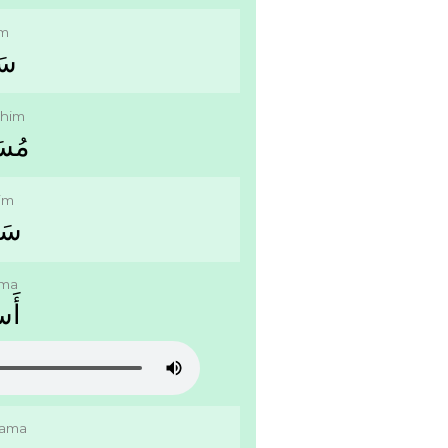
m
ﺳَ
him
ﻣُﺴَ
im
ﺳَﺎ
ama
ﺃَﺳ
hama