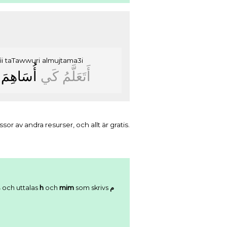
ii
taTawwuri
almujtama3i
ﺃَﺗَﻌَﻠَّﻢُ
ﻛَﻲ
ﺃُﺳَﺎﻫِﻢَ
r av andra resurser, och allt är gratis.
ﻩ
och uttalas
h
och
mim
som skrivs
ﻡ