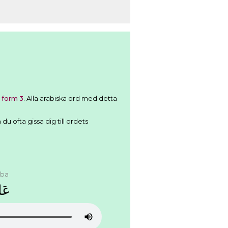
 form 3
. Alla arabiska ord med detta
u ofta gissa dig till ordets
aba
ﻋَﺎ