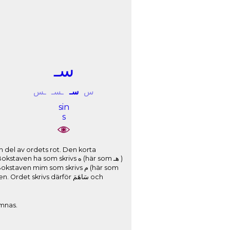
ﺳـ
ﺱ
ﺳـ
ـﺴـ
ـﺲ
sin
s
en mim som skrivs ﻡ (här som
ämnas.