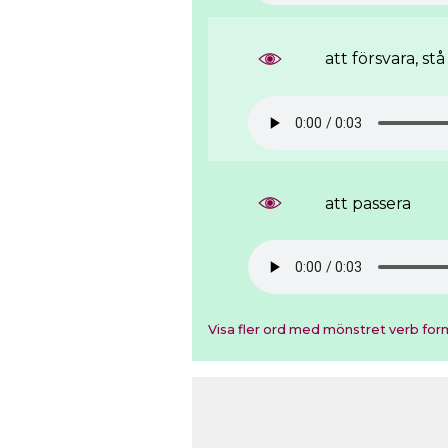
att försvara, st
att passera
Visa fler ord med mönstret verb for