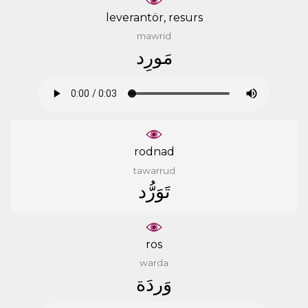
leverantör, resurs
mawrid
ﻣَﻮﺭِﺩ
rodnad
tawarrud
ﺗَﻮَﺭُّﺩ
ros
warda
ﻭَﺭﺩَﺓ