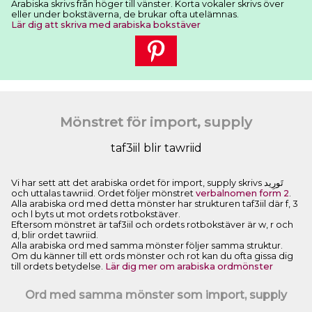
Arabiska skrivs från höger till vänster. Korta vokaler skrivs över
eller under bokstäverna, de brukar ofta utelämnas.
Lär dig att skriva med arabiska bokstäver
Mönstret för import, supply
taf3iil blir tawriid
Vi har sett att det arabiska ordet för import, supply skrivs ﺗَﻮﺭِﻳﺪ
och uttalas tawriid. Ordet följer mönstret
verbalnomen form 2
.
Alla arabiska ord med detta mönster har strukturen taf3iil där f, 3
och l byts ut mot ordets rotbokstäver.
Eftersom mönstret är taf3iil och ordets rotbokstäver är w, r och
d, blir ordet tawriid.
Alla arabiska ord med samma mönster följer samma struktur.
Om du känner till ett ords mönster och rot kan du ofta gissa dig
till ordets betydelse.
Lär dig mer om arabiska ordmönster
Ord med samma mönster som import, supply