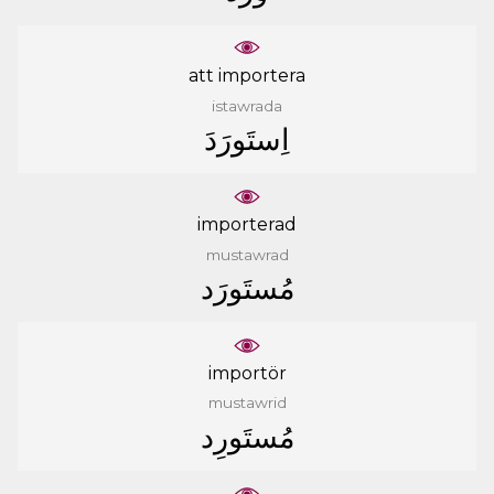
att importera
istawrada
ﺍِﺳﺘَﻮﺭَﺩَ
importerad
mustawrad
ﻣُﺴﺘَﻮﺭَﺩ
importör
mustawrid
ﻣُﺴﺘَﻮﺭِﺩ