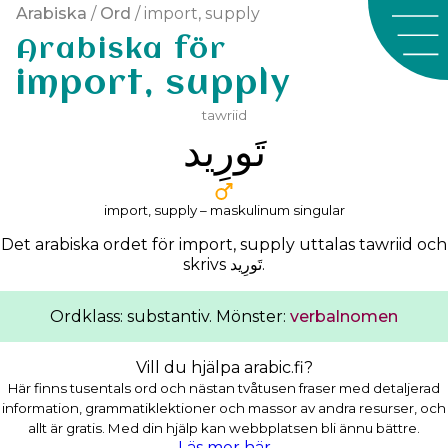
Arabiska
/
Ord
/ import, supply
Arabiska för
import, supply
tawriid
ﺗَﻮﺭِﻳﺪ
import, supply – maskulinum singular
Det arabiska ordet för import, supply uttalas
tawriid
och
skrivs
ﺗَﻮﺭِﻳﺪ
.
Ordklass: substantiv. Mönster:
verbalnomen
Vill du hjälpa arabic.fi?
Här finns tusentals ord och nästan tvåtusen fraser med detaljerad
information, grammatiklektioner och massor av andra resurser, och
allt är gratis. Med din hjälp kan webbplatsen bli ännu bättre.
Läs mer här