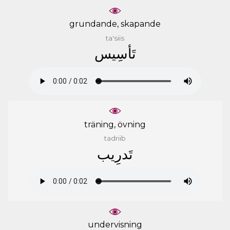
grundande, skapande
ta'siis
ﺗَﺄﺳِﻴﺲ
träning, övning
tadriib
ﺗَﺪﺭِﻳﺐ
undervisning