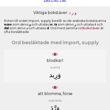
Viktiga bokstäver:
ﺩ
ﺭ
ﻭ
Roten till ordet import, supply består av de arabiska bokstäverna
waw
som skrivs
ﻭ
och uttalas
w
,
ra
som skrivs
ﺭ
och uttalas
r
och
dal
som skrivs
ﺩ
och uttalas
d
. Ord med samma
rotbokstäver
är
ofta besläktade.
Ord besläktade med import, supply
blodkärl
wariid
ﻭَﺭِﻳﺪ
att blomma, förse
warrada
ﻭَﺭَّﺩَ