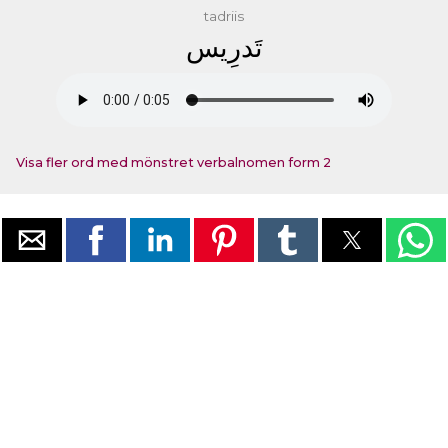
tadriis
ﺗَﺪﺭِﻳﺲ
Visa fler ord med mönstret verbalnomen form 2