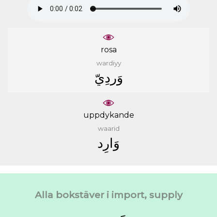
rosa
wardiyy
ﻭَﺭﺩِﻱّ
uppdykande
waarid
ﻭَﺍﺭِﺩ
Alla bokstäver i import, supply