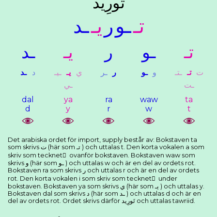
ﺗَﻮﺭِﻳﺪ
ﺗـ
ـﻮ
ﺭ
ﻳـ
ـﺪ
ﺗـ
ـﻮ
ﺭ
ﻳـ
ـﺪ
ﺕ
ﺗـ
ـﺘـ
ﻭ
ـﻮ
ﺭ
ـﺮ
ﻱ
ﻳـ
ـﻴـ
ﺩ
ـﺪ
ـﺖ
ـﻲ
dal
ya
ra
waw
ta
d
y
r
w
t
Det arabiska ordet för import, supply består av: Bokstaven ta
som skrivs ﺕ (här som ﺗـ ) och uttalas t. Den korta vokalen a som
skriv som tecknet َ ovanför bokstaven. Bokstaven waw som
skrivs ﻭ (här som ـﻮ ) och uttalas w och är en del av ordets rot.
Bokstaven ra som skrivs ﺭ och uttalas r och är en del av ordets
rot. Den korta vokalen i som skriv som tecknet ِ under
bokstaven. Bokstaven ya som skrivs ﻱ (här som ﻳـ ) och uttalas y.
Bokstaven dal som skrivs ﺩ (här som ـﺪ ) och uttalas d och är en
del av ordets rot. Ordet skrivs därför ﺗَﻮﺭِﻳﺪ och uttalas tawriid.