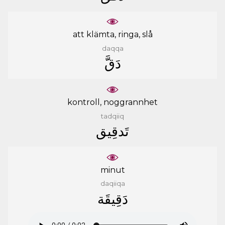
att klämta, ringa, slå
daqqa
ﺩَﻕَّ
kontroll, noggrannhet
tadqiiq
ﺗَﺪﻗِﻴﻖ
minut
daqiiqa
ﺩَﻗِﻴﻘَﺔ