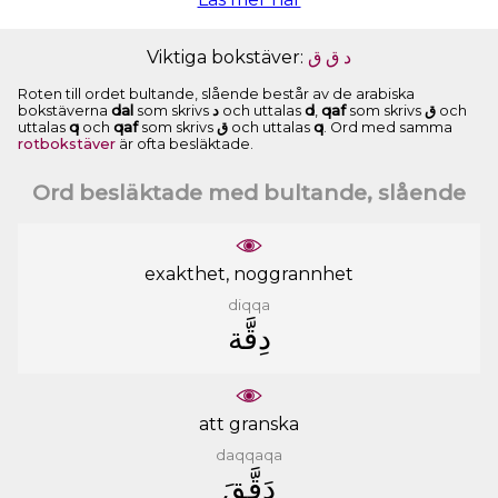
Viktiga bokstäver:
ﻕ
ﻕ
ﺩ
Roten till ordet bultande, slående består av de arabiska
bokstäverna
dal
som skrivs
ﺩ
och uttalas
d
,
qaf
som skrivs
ﻕ
och
uttalas
q
och
qaf
som skrivs
ﻕ
och uttalas
q
. Ord med samma
rotbokstäver
är ofta besläktade.
Ord besläktade med bultande, slående
exakthet, noggrannhet
diqqa
ﺩِﻗَّﺔ
att granska
daqqaqa
ﺩَﻗَّﻖَ