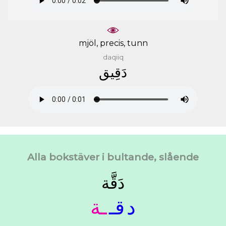
mjöl, precis, tunn
daqiiq
ﺩَﻗِﻴﻖ
Alla bokstäver i bultande, slående
ﺩَﻗَّﺔ
ﺩ
ﻗـ
ـﺔ