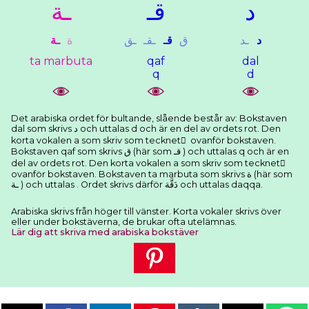
ﺩ
ﻗـ
ـﺔ
ﺩ
ـﺪ
ﻕ
ﻗـ
ـﻘـ
ـﻖ
ﺓ
ـﺔ
ta marbuta
qaf
dal
q
d
Det arabiska ordet för bultande, slående består av: Bokstaven
dal som skrivs ﺩ och uttalas d och är en del av ordets rot. Den
korta vokalen a som skriv som tecknet َ ovanför bokstaven.
Bokstaven qaf som skrivs ﻕ (här som ﻗـ ) och uttalas q och är en
del av ordets rot. Den korta vokalen a som skriv som tecknet َ
ovanför bokstaven. Bokstaven ta marbuta som skrivs ﺓ (här som
ـﺔ ) och uttalas . Ordet skrivs därför ﺩَﻗَّﺔ och uttalas daqqa.
Arabiska skrivs från höger till vänster. Korta vokaler skrivs över
eller under bokstäverna, de brukar ofta utelämnas.
Lär dig att skriva med arabiska bokstäver