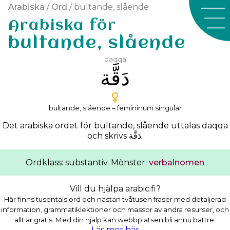
Arabiska
/
Ord
/ bultande, slående
Arabiska för
bultande, slående
daqqa
ﺩَﻗَّﺔ
bultande, slående – femininum singular
Det arabiska ordet för bultande, slående uttalas
daqqa
och skrivs
ﺩَﻗَّﺔ
.
Ordklass: substantiv. Mönster:
verbalnomen
Vill du hjälpa arabic.fi?
Här finns tusentals ord och nästan tvåtusen fraser med detaljerad
information, grammatiklektioner och massor av andra resurser, och
allt är gratis. Med din hjälp kan webbplatsen bli ännu bättre.
Läs mer här