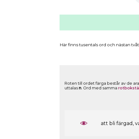
Här finns tusentals ord och nästan tvåt
Roten till ordet färga består av de a
uttalas
n
. Ord med samma
rotbokstä
att bli färgad, 