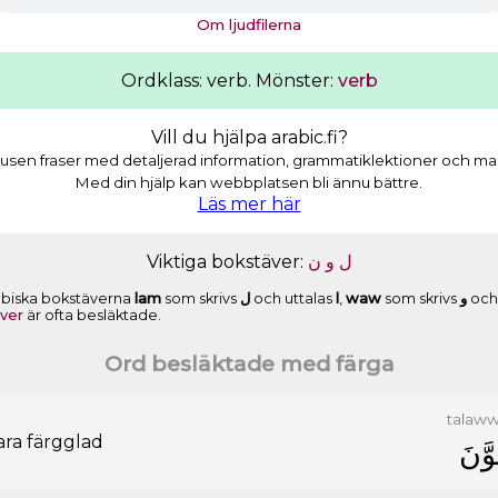
Om ljudfilerna
Ordklass: verb. Mönster:
verb
Vill du hjälpa arabic.fi?
usen fraser med detaljerad information, grammatiklektioner och masso
Med din hjälp kan webbplatsen bli ännu bättre.
Läs mer här
Viktiga bokstäver:
ﻥ
ﻭ
ﻝ
rabiska bokstäverna
lam
som skrivs
ﻝ
och uttalas
l
,
waw
som skrivs
ﻭ
och 
ver
är ofta besläktade.
Ord besläktade med färga
talaw
vara färgglad
َﻮَّﻥَ