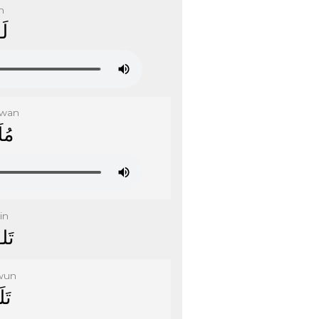
n
ﻟَ
wan
ﻣُﻠ
in
ﺗَﻠ
wun
ﺗَﻠ