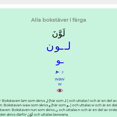
Alla bokstäver i färga
ﻟَﻮَّﻥَ
ﻟـ
ـﻮ
ﻥ
ـﻮ
ﻭ
ـﻮ
waw
w
uttalas l och är en del av ordets rot. Den korta vokalen a som
 och uttalas w och är en del av ordets rot. Den korta vokalen a
ttalas n och är en del av ordets rot. Den korta vokalen a som skriv
som tecknet َ ovanför bokstaven. Ordet skrivs därför ﻟَﻮَّﻥَ och uttalas lawwana.