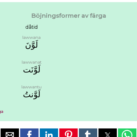
Böjningsformer av färga
dåtid
lawwana
ﻟَﻮَّﻥَ
lawwanat
ﻟَﻮَّﻧَﺖ
lawwantu
ﻟَﻮَّﻧﺖُ
ga