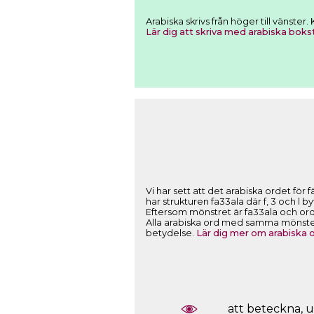
Arabiska skrivs från höger till vänste
Lär dig att skriva med arabiska boks
har strukturen fa33ala där f, 3 och l 
Eftersom mönstret är fa33ala och orde
Alla arabiska ord med samma mönster f
betydelse.
Lär dig mer om arabiska
att beteckna, u