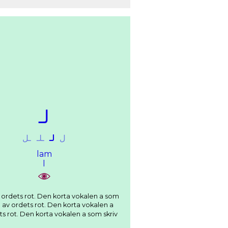
ﻟـ
ﻝ
ﻟـ
ـﻠـ
ـﻞ
lam
l