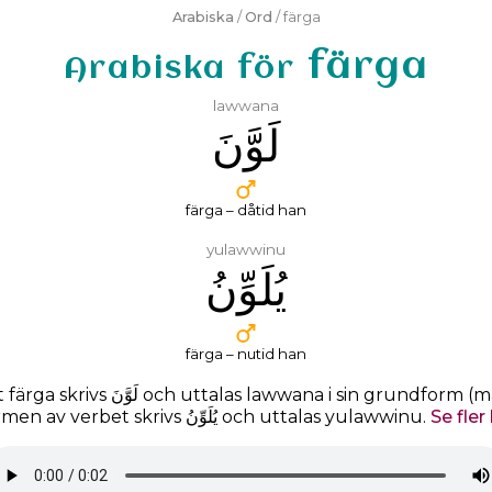
Arabiska
/
Ord
/ färga
färga
Arabiska för
lawwana
ﻟَﻮَّﻥَ
färga – dåtid han
yulawwinu
ﻳُﻠَﻮِّﻥُ
färga – nutid han
t färga skrivs
ﻟَﻮَّﻥَ
och uttalas
lawwana
i sin grundform (m
Nutidsformen av verbet skrivs ﻳُﻠَﻮِّﻥُ och uttalas yulawwinu.
Se fler