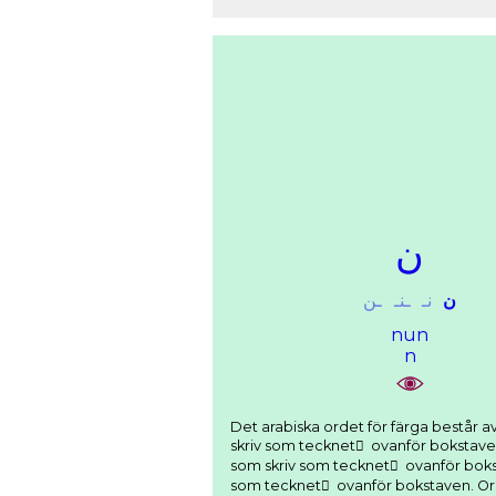
ﻥ
ﻥ
ﻧـ
ـﻨـ
ـﻦ
nun
n
Det arabiska ordet för färga består av: Bokstaven lam som skrivs ﻝ (här som ﻟـ ) och 
skriv som tecknet َ ovanför bokstaven. Bokstaven waw som skrivs ﻭ (här som ـﻮ )
som skriv som tecknet َ ovanför bokstaven. Bokstaven nun som skrivs ﻥ och u