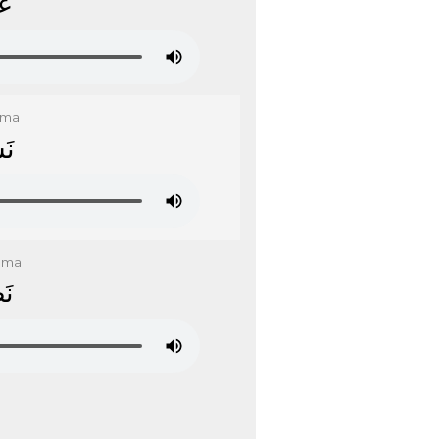
ﻋَ
ama
ﻧَﺴ
ama
ﻧَﻈ