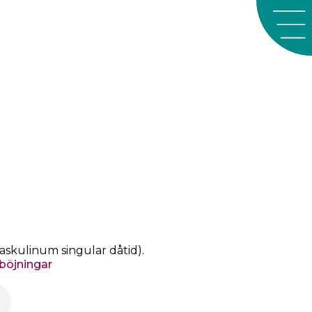
askulinum singular dåtid).
 böjningar