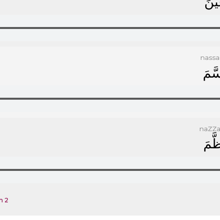
ﻴَّﻦَ
nass
َّﻢَ
naZZ
َّﻢَ
m 2