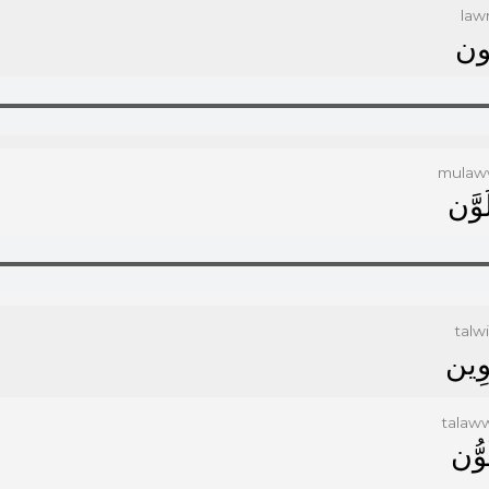
law
ﻮﻥ
mulaw
َﻮَّﻥ
talwi
ﻮِﻳﻦ
talaw
َﻮُّﻥ