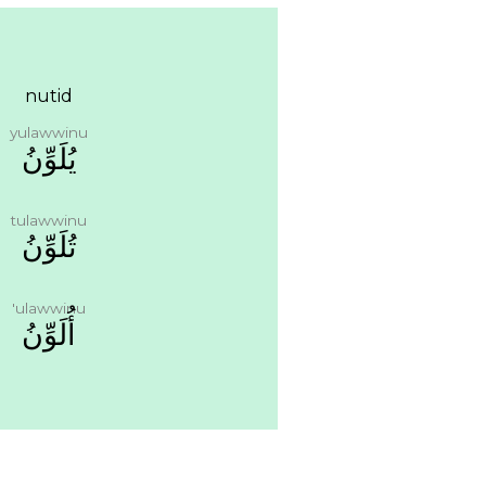
nutid
yulawwinu
ﻳُﻠَﻮِّﻥُ
tulawwinu
ﺗُﻠَﻮِّﻥُ
'ulawwinu
ﺃُﻟَﻮِّﻥُ