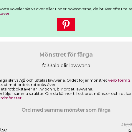
r. Korta vokaler skrivs över eller under bokstäverna, de brukar ofta utel
täver
Mönstret för färga
fa33ala blir lawwana
Vi har sett att det arabiska ordet för färga skrivs ﻟَﻮَّﻥَ och uttalas lawwana. Ordet följer mönstret
verb form 2
byts ut mot ordets rotbokstäver.
ts rotbokstäver är l, w och n, blir ordet lawwana.
öljer samma struktur. Om du känner till ett ords mönster och rot kan d
 ordmönster
Ord med samma mönster som färga
3ayy
tse