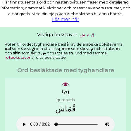
Här finns tusentals ord och nästan tvåtusen fraser med detaljerad
information, grammatiklektioner och massor av andra resurser, och
allt är gratis. Med din hjälp kan webbplatsen bli ännu bättre.
Läs mer här
Viktiga bokstäver:
ﺵ
ﻡ
ﻕ
Roten till ordet tyghandlare består av de arabiska bokstäverna
qaf
som skrivs
ﻕ
och uttalas
q
,
mim
som skrivs
ﻡ
och uttalas
m
och
shin
som skrivs
ﺵ
och uttalas
sh
. Ord med samma
rotbokstäver
är ofta besläktade.
Ord besläktade med tyghandlare
tyg
qumaash
ﻗُﻤَﺎﺵ