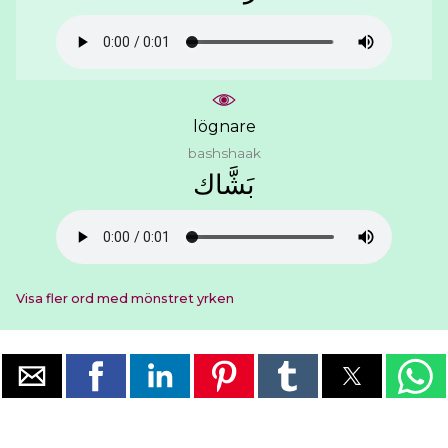
lögnare
bashshaak
ﺑَﺸَّﺎﻙ
Visa fler ord med mönstret yrken