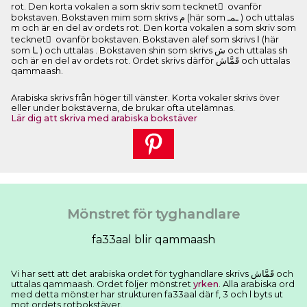
rot. Den korta vokalen a som skriv som tecknet َ ovanför
bokstaven. Bokstaven mim som skrivs ﻡ (här som ـﻤـ ) och uttalas
m och är en del av ordets rot. Den korta vokalen a som skriv som
tecknet َ ovanför bokstaven. Bokstaven alef som skrivs ﺍ (här
som ـﺎ ) och uttalas . Bokstaven shin som skrivs ﺵ och uttalas sh
och är en del av ordets rot. Ordet skrivs därför ﻗَﻤَّﺎﺵ och uttalas
qammaash.
Arabiska skrivs från höger till vänster. Korta vokaler skrivs över
eller under bokstäverna, de brukar ofta utelämnas.
Lär dig att skriva med arabiska bokstäver
Mönstret för tyghandlare
fa33aal blir qammaash
Vi har sett att det arabiska ordet för tyghandlare skrivs ﻗَﻤَّﺎﺵ och
uttalas qammaash. Ordet följer mönstret
yrken
. Alla arabiska ord
med detta mönster har strukturen fa33aal där f, 3 och l byts ut
mot ordets rotbokstäver.