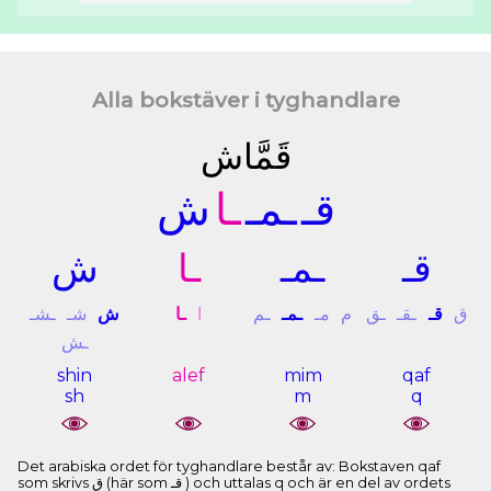
Alla bokstäver i tyghandlare
ﻗَﻤَّﺎﺵ
ﻗـ
ـﻤـ
ـﺎ
ﺵ
ﻗـ
ـﻤـ
ـﺎ
ﺵ
ﻕ
ﻗـ
ـﻘـ
ـﻖ
ﻡ
ﻣـ
ـﻤـ
ـﻢ
ﺍ
ـﺎ
ﺵ
ﺷـ
ـﺸـ
ـﺶ
shin
alef
mim
qaf
sh
m
q
Det arabiska ordet för tyghandlare består av: Bokstaven qaf
som skrivs ﻕ (här som ﻗـ ) och uttalas q och är en del av ordets