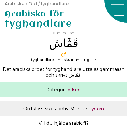
Arabiska
/
Ord
/ tyghandlare
Arabiska för
tyghandlare
qammaash
ﻗَﻤَّﺎﺵ
tyghandlare – maskulinum singular
Det arabiska ordet för tyghandlare uttalas
qammaash
och skrivs
ﻗَﻤَّﺎﺵ
.
Kategori:
yrken
Ordklass: substantiv. Mönster:
yrken
Vill du hjälpa arabic.fi?