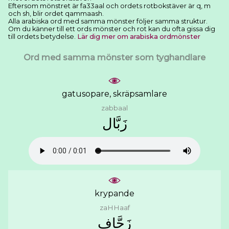
Eftersom mönstret är fa33aal och ordets rotbokstäver är q, m
och sh, blir ordet qammaash.
Alla arabiska ord med samma mönster följer samma struktur.
Om du känner till ett ords mönster och rot kan du ofta gissa dig
till ordets betydelse.
Lär dig mer om arabiska ordmönster
Ord med samma mönster som tyghandlare
gatusopare, skräpsamlare
zabbaal
ﺯَﺑَّﺎﻝ
krypande
zaHHaaf
ﺯَﺣَّﺎﻑ