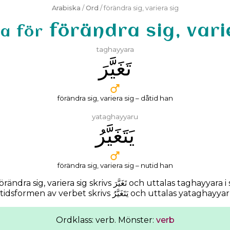
Arabiska
/
Ord
/ förändra sig, variera sig
förändra sig, vari
a för
taghayyara
ﺗَﻐَﻴَّﺮَ
förändra sig, variera sig – dåtid han
yataghayyaru
ﻳَﺘَﻐَﻴَّﺮُ
förändra sig, variera sig – nutid han
rändra sig, variera sig skrivs
ﺗَﻐَﻴَّﺮَ
och uttalas
taghayyara
i
singular dåtid). Nutidsformen av verbet skrivs ﻳَﺘَﻐَﻴَّﺮُ och uttalas yatagh
Ordklass: verb. Mönster:
verb