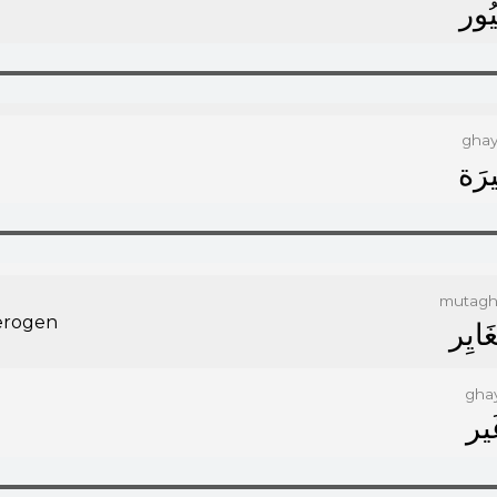
ﻴُﻮﺭ
ghay
ﻴﺮَﺓ
mutagh
erogen
ﻐَﺎﻳِﺮ
gha
َﻴﺮ