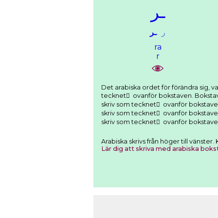
ـﺮ
ﺭ
ـﺮ
ra
r
Det arabiska ordet för förändra sig, variera sig består av: Bokstave
tecknet َ ovanför bokstaven. Bokstaven ghayn som skrivs ﻍ (här som ـﻐـ ) och uttalas gh o
skriv som tecknet َ ovanför bokstaven. Bokstaven ya som skrivs ﻱ (här som ـﻴـ ) och u
skriv som tecknet َ ovanför bokstaven. Bokstaven ra som skrivs ﺭ (här som ـﺮ ) och ut
Arabiska skrivs från höger till vänste
Lär dig att skriva med arabiska boks