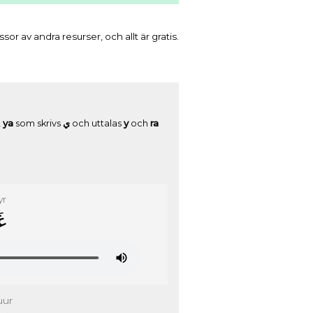
r av andra resurser, och allt är gratis.
,
ya
som skrivs
ﻱ
och uttalas
y
och
ra
yr
ﻏ
uur