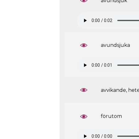
avundsjuk
avundsjuka
avvikande, het
förutom