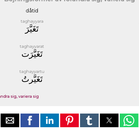
dåtid
taghayyara
ﺗَﻐَﻴَّﺮَ
taghayyarat
ﺗَﻐَﻴَّﺮَﺕ
taghayyartu
ﺗَﻐَﻴَّﺮﺕُ
dra sig, variera sig