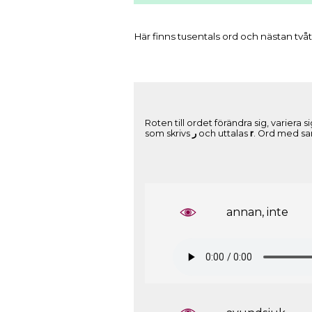
Här finns tusentals ord och nästan tvåt
Roten till ordet förändra sig, variera
som skrivs
ﺭ
och uttalas
r
. Ord med 
annan, inte