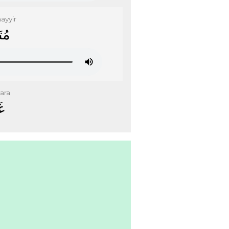
ayyir
ﻣُﺘَ
ara
ﻏَ