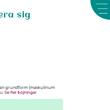
era sig
 sin grundform (maskulinum
ayyaru.
Se fler böjningar