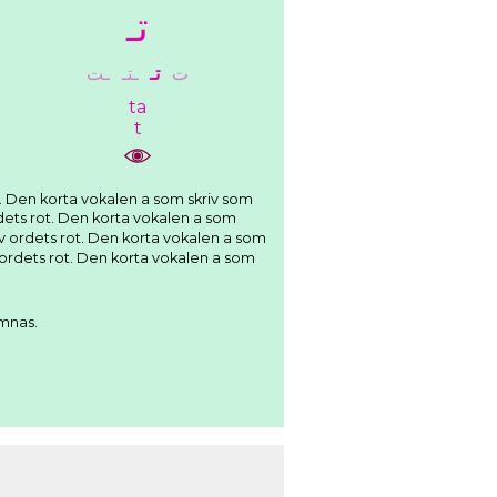
ﺗـ
ﺕ
ﺗـ
ـﺘـ
ـﺖ
ta
t
ämnas.