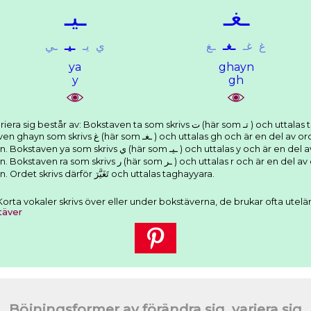
ـﻐـ
ـﻴـ
ﻍ
ﻏـ
ـﻐـ
ـﻎ
ﻱ
ﻳـ
ـﻴـ
ـﻲ
ya
ghayn
y
gh
n ta som skrivs ﺕ (här som ﺗـ ) och uttalas t. Den korta vokalen a som skriv som
ch är en del av ordets rot. Den korta vokalen a som
ttalas y och är en del av ordets rot. Den korta vokalen a som
talas r och är en del av ordets rot. Den korta vokalen a som
skriv som tecknet َ ovanför bokstaven. Ordet skrivs därför ﺗَﻐَﻴَّﺮَ och uttalas taghayyara.
r. Korta vokaler skrivs över eller under bokstäverna, de brukar ofta utel
täver
Böjningsformer av förändra sig, variera sig