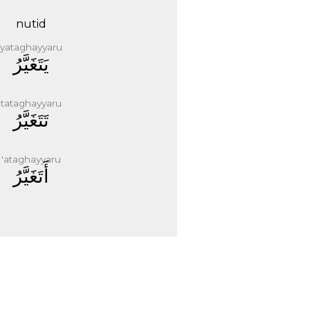
nutid
yataghayyaru
ﻳَﺘَﻐَﻴَّﺮُ
tataghayyaru
ﺗَﺘَﻐَﻴَّﺮُ
'ataghayyaru
ﺃَﺗَﻐَﻴَّﺮُ