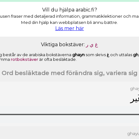
Vill du hjälpa arabic.fi?
usen fraser med detaljerad information, grammatiklektioner och masso
Med din hjälp kan webbplatsen bli ännu bättre.
Läs mer här
Viktiga bokstäver:
ﺭ
ﻱ
ﻍ
 sig består av de arabiska bokstäverna
ghayn
som skrivs
ﻍ
och uttalas
gh
samma
rotbokstäver
är ofta besläktade.
Ord besläktade med förändra sig, variera sig
gha
َﻴﺮ
ghay