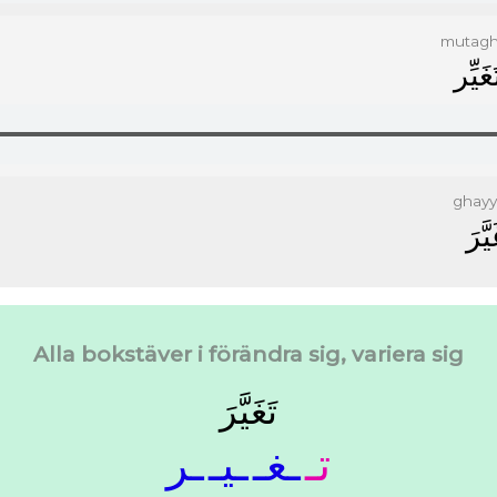
mutagh
ﻐَﻴِّﺮ
ghayy
ﻴَّﺮَ
Alla bokstäver i förändra sig, variera sig
ﺗَﻐَﻴَّﺮَ
ﺗـ
ـﻐـ
ـﻴـ
ـﺮ