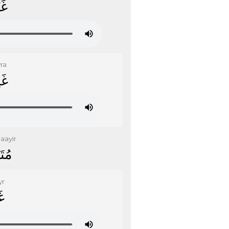
ﻏَ
ra
ﻏَ
aayir
ﻣُﺘَ
yr
ﻏ