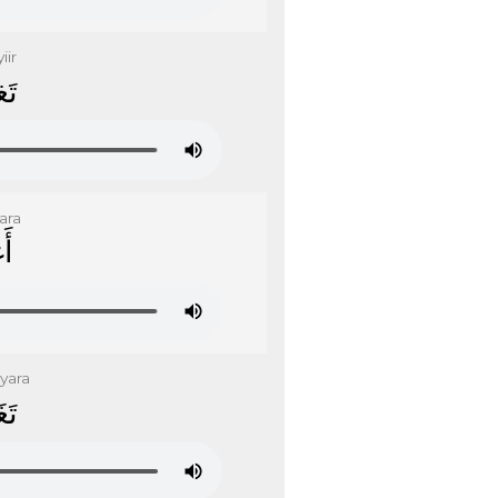
iir
ﺗَﻐ
ara
ﺃَ
yara
ﺗَﻐ