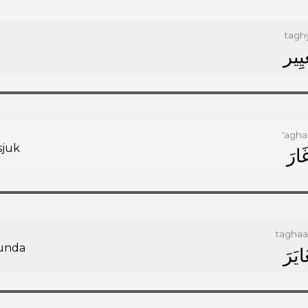
taghy
ﻴِﻴﺮ
'agha
sjuk
ﻏَﺎﺭَ
taghaa
lunda
َﺎﻳَﺮَ