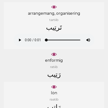
arrangemang, organisering
tartiib
ﺗَﺮﺗِﻴﺐ
enformig
ratiib
ﺭَﺗِﻴﺐ
lön
raatib
ﺭَﺍﺗِﺐ