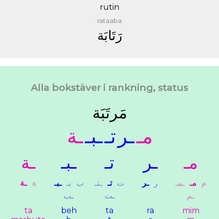
rutin
rataaba
ﺭَﺗَﺎﺑَﺔ
Alla bokstäver i rankning, status
ﻣَﺮﺗَﺒَﺔ
ﻣـ
ـﺮ
ﺗـ
ـﺒـ
ـﺔ
ﻣـ
ـﺮ
ﺗـ
ـﺒـ
ـﺔ
ﻡ
ﻣـ
ـﻤـ
ﺭ
ـﺮ
ﺕ
ﺗـ
ـﺘـ
ﺏ
ﺑـ
ـﺒـ
ﺓ
ـﺔ
ـﻢ
ـﺖ
ـﺐ
ta
beh
ta
ra
mim