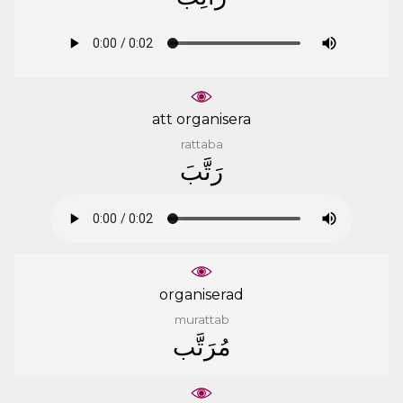
att organisera
rattaba
ﺭَﺗَّﺐَ
organiserad
murattab
ﻣُﺮَﺗَّﺐ