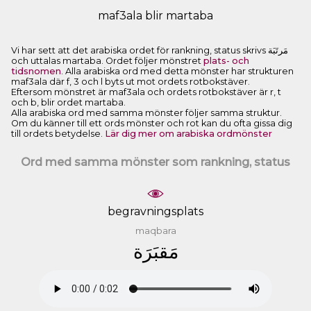
maf3ala blir martaba
Vi har sett att det arabiska ordet för rankning, status skrivs ﻣَﺮﺗَﺒَﺔ
och uttalas martaba. Ordet följer mönstret
plats- och
tidsnomen
. Alla arabiska ord med detta mönster har strukturen
maf3ala där f, 3 och l byts ut mot ordets rotbokstäver.
Eftersom mönstret är maf3ala och ordets rotbokstäver är r, t
och b, blir ordet martaba.
Alla arabiska ord med samma mönster följer samma struktur.
Om du känner till ett ords mönster och rot kan du ofta gissa dig
till ordets betydelse.
Lär dig mer om arabiska ordmönster
Ord med samma mönster som rankning, status
begravningsplats
maqbara
ﻣَﻘﺒَﺮَﺓ