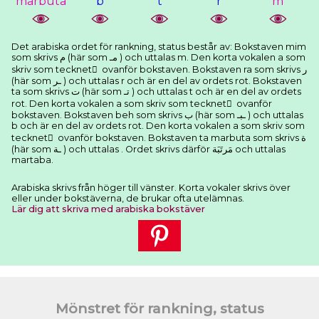
marbuta
b
t
r
m
Det arabiska ordet för rankning, status består av: Bokstaven mim
som skrivs ﻡ (här som ﻣـ ) och uttalas m. Den korta vokalen a som
skriv som tecknet َ ovanför bokstaven. Bokstaven ra som skrivs ﺭ
(här som ـﺮ ) och uttalas r och är en del av ordets rot. Bokstaven
ta som skrivs ﺕ (här som ﺗـ ) och uttalas t och är en del av ordets
rot. Den korta vokalen a som skriv som tecknet َ ovanför
bokstaven. Bokstaven beh som skrivs ﺏ (här som ـﺒـ ) och uttalas
b och är en del av ordets rot. Den korta vokalen a som skriv som
tecknet َ ovanför bokstaven. Bokstaven ta marbuta som skrivs ﺓ
(här som ـﺔ ) och uttalas . Ordet skrivs därför ﻣَﺮﺗَﺒَﺔ och uttalas
martaba.
Arabiska skrivs från höger till vänster. Korta vokaler skrivs över
eller under bokstäverna, de brukar ofta utelämnas.
Lär dig att skriva med arabiska bokstäver
Mönstret för rankning, status