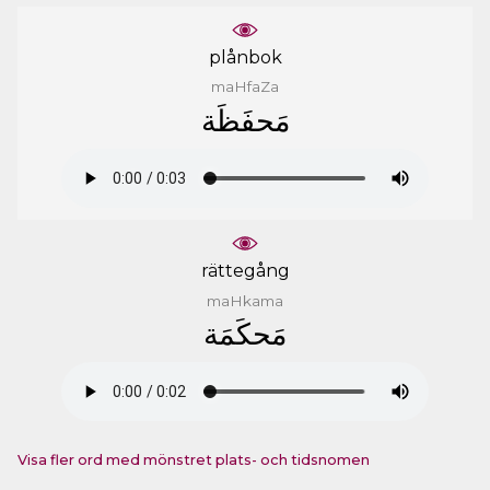
plånbok
maHfaZa
ﻣَﺤﻔَﻈَﺔ
rättegång
maHkama
ﻣَﺤﻜَﻤَﺔ
Visa fler ord med mönstret plats- och tidsnomen