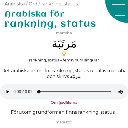
Arabiska
/
Ord
/ rankning, status
Arabiska för
rankning, status
martaba
ﻣَﺮﺗَﺒَﺔ
rankning, status – femininum singular
Det arabiska ordet för rankning, status uttalas
martaba
och skrivs
ﻣَﺮﺗَﺒَﺔ
.
Om ljudfilerna
Förutom grundformen finns rankning, status i:
maraatib