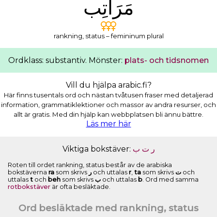
ﻣَﺮَﺍﺗِﺐ
rankning, status – femininum plural
Ordklass: substantiv. Mönster:
plats- och tidsnomen
Vill du hjälpa arabic.fi?
Här finns tusentals ord och nästan tvåtusen fraser med detaljerad
information, grammatiklektioner och massor av andra resurser, och
allt är gratis. Med din hjälp kan webbplatsen bli ännu bättre.
Läs mer här
Viktiga bokstäver:
ﺏ
ﺕ
ﺭ
Roten till ordet rankning, status består av de arabiska
bokstäverna
ra
som skrivs
ﺭ
och uttalas
r
,
ta
som skrivs
ﺕ
och
uttalas
t
och
beh
som skrivs
ﺏ
och uttalas
b
. Ord med samma
rotbokstäver
är ofta besläktade.
Ord besläktade med rankning, status