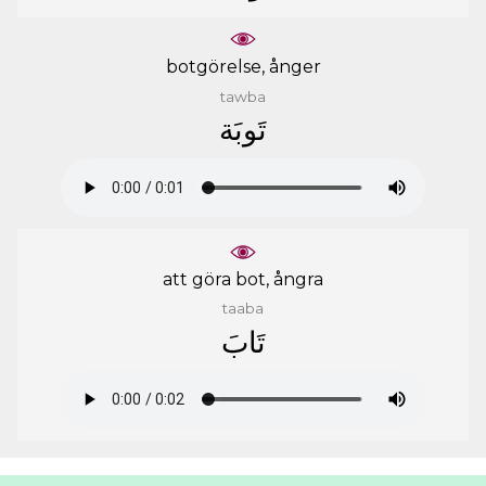
botgörelse, ånger
tawba
ﺗَﻮﺑَﺔ
att göra bot, ångra
taaba
ﺗَﺎﺏَ