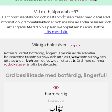
Vill du hjälpa arabic.fi?
Här finns tusentals ord och nästan tvåtusen fraser med detaljerad
information, grammatiklektioner och massor av andra resurser, och
allt är gratis. Med din hjälp kan webbplatsen bli ännu bättre.
Läs mer här
Viktiga bokstäver:
ﺏ
ﻭ
ﺕ
Roten till ordet botfärdig, ångerfull består av de arabiska
bokstäverna
ta
som skrivs
ﺕ
och uttalas
t
,
waw
som skrivs
ﻭ
och
uttalas
w
och
beh
som skrivs
ﺏ
och uttalas
b
. Ord med samma
rotbokstäver
är ofta besläktade.
Ord besläktade med botfärdig, ångerfull
barmhärtig
tawwaab
ﺗَﻮَّﺍﺏ