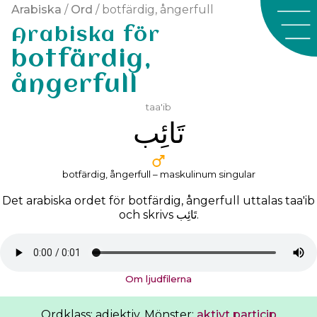
Arabiska
/
Ord
/ botfärdig, ångerfull
Arabiska för
botfärdig,
ångerfull
taa'ib
ﺗَﺎﺋِﺐ
botfärdig, ångerfull – maskulinum singular
Det arabiska ordet för botfärdig, ångerfull uttalas
taa'ib
och skrivs
ﺗَﺎﺋِﺐ
.
Om ljudfilerna
Ordklass: adjektiv. Mönster:
aktivt particip