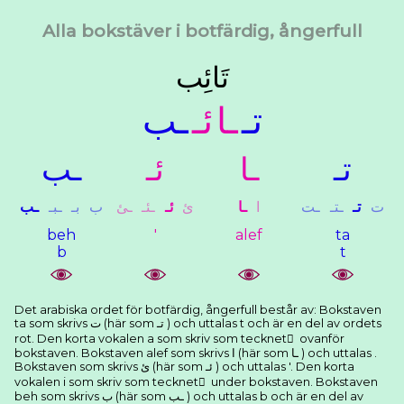
Alla bokstäver i botfärdig, ångerfull
ﺗَﺎﺋِﺐ
ﺗـ
ـﺎ
ﺋـ
ـﺐ
ﺗـ
ـﺎ
ﺋـ
ـﺐ
ﺕ
ﺗـ
ـﺘـ
ـﺖ
ﺍ
ـﺎ
ﺉ
ﺋـ
ـﺌـ
ـﺊ
ﺏ
ﺑـ
ـﺒـ
ـﺐ
beh
'
alef
ta
b
t
Det arabiska ordet för botfärdig, ångerfull består av: Bokstaven
ta som skrivs ﺕ (här som ﺗـ ) och uttalas t och är en del av ordets
rot. Den korta vokalen a som skriv som tecknet َ ovanför
bokstaven. Bokstaven alef som skrivs ﺍ (här som ـﺎ ) och uttalas .
Bokstaven som skrivs ﺉ (här som ﺋـ ) och uttalas '. Den korta
vokalen i som skriv som tecknet ِ under bokstaven. Bokstaven
beh som skrivs ﺏ (här som ـﺐ ) och uttalas b och är en del av