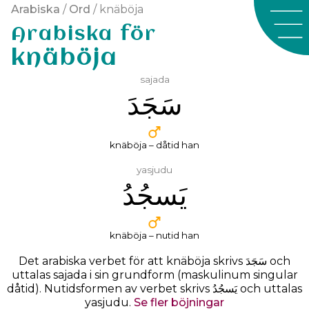
Arabiska
/
Ord
/ knäböja
Arabiska för
knäböja
sajada
ﺳَﺠَﺪَ
knäböja – dåtid han
yasjudu
ﻳَﺴﺠُﺪُ
knäböja – nutid han
Det arabiska verbet för att knäböja skrivs
ﺳَﺠَﺪَ
och
uttalas
sajada
i sin grundform (maskulinum singular
dåtid). Nutidsformen av verbet skrivs ﻳَﺴﺠُﺪُ och uttalas
yasjudu.
Se fler böjningar