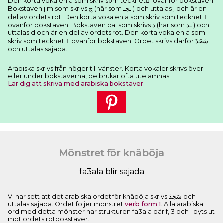
Den korta vokalen a som skriv som tecknet َ ovanför bokstaven.
Bokstaven jim som skrivs ﺝ (här som ـﺠـ ) och uttalas j och är en
del av ordets rot. Den korta vokalen a som skriv som tecknet َ
ovanför bokstaven. Bokstaven dal som skrivs ﺩ (här som ـﺪ ) och
uttalas d och är en del av ordets rot. Den korta vokalen a som
skriv som tecknet َ ovanför bokstaven. Ordet skrivs därför ﺳَﺠَﺪَ
och uttalas sajada.
Arabiska skrivs från höger till vänster. Korta vokaler skrivs över
eller under bokstäverna, de brukar ofta utelämnas.
Lär dig att skriva med arabiska bokstäver
Mönstret för knäböja
fa3ala blir sajada
Vi har sett att det arabiska ordet för knäböja skrivs ﺳَﺠَﺪَ och
uttalas sajada. Ordet följer mönstret
verb form 1
. Alla arabiska
ord med detta mönster har strukturen fa3ala där f, 3 och l byts ut
mot ordets rotbokstäver.