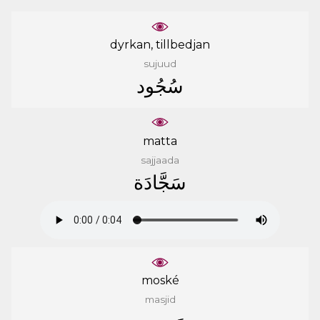
dyrkan, tillbedjan
sujuud
ﺳُﺠُﻮﺩ
matta
sajjaada
ﺳَﺠَّﺎﺩَﺓ
moské
masjid