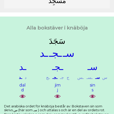
ﻣَﺴﺠِﺪ
Alla bokstäver i knäböja
ﺳَﺠَﺪَ
ﺳـ
ـﺠـ
ـﺪ
ﺳـ
ـﺠـ
ـﺪ
ﺱ
ﺳـ
ـﺴـ
ـﺲ
ﺝ
ﺟـ
ـﺠـ
ـﺞ
ﺩ
ـﺪ
dal
jim
sin
d
j
s
Det arabiska ordet för knäböja består av: Bokstaven sin som
skrivs ﺱ (här som ﺳـ ) och uttalas s och är en del av ordets rot.