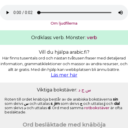
Om ljudfilerna
Ordklass: verb. Mönster:
verb
Vill du hjälpa arabic.fi?
Här finns tusentals ord och nästan tvåtusen fraser med detaljerad
information, grammatiklektioner och massor av andra resurser, och
allt är gratis. Med din hjälp kan webbplatsen bli ännu bättre.
Läs mer här
Viktiga bokstäver:
ﺩ
ﺝ
ﺱ
Roten till ordet knäböja består av de arabiska bokstäverna
sin
som skrivs
ﺱ
och uttalas
s
,
jim
som skrivs
ﺝ
och uttalas
j
och
dal
som skrivs
ﺩ
och uttalas
d
. Ord med samma
rotbokstäver
är ofta
besläktade.
Ord besläktade med knäböja