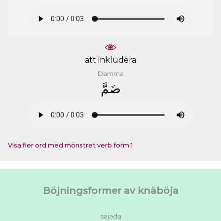
att inkludera
Damma
ﺿَﻢَّ
Visa fler ord med mönstret verb form 1
Böjningsformer av knäböja
sajada