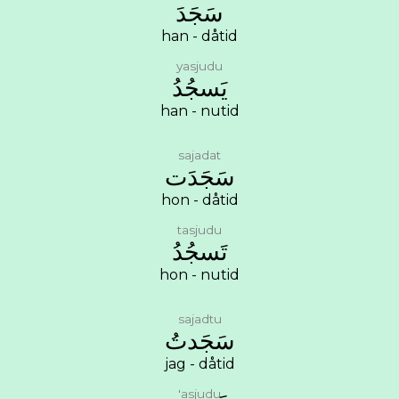
ﺳَﺠَﺪَ
han - dåtid
yasjudu
ﻳَﺴﺠُﺪُ
han - nutid
sajadat
ﺳَﺠَﺪَﺕ
hon - dåtid
tasjudu
ﺗَﺴﺠُﺪُ
hon - nutid
sajadtu
ﺳَﺠَﺪﺕُ
jag - dåtid
'asjudu