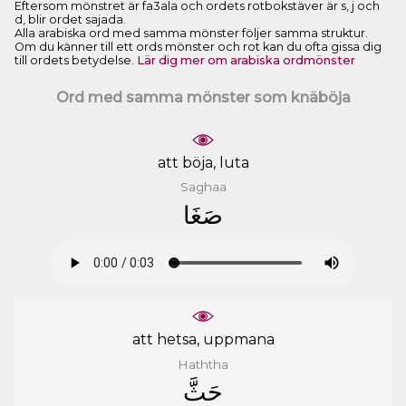
Eftersom mönstret är fa3ala och ordets rotbokstäver är s, j och
d, blir ordet sajada.
Alla arabiska ord med samma mönster följer samma struktur.
Om du känner till ett ords mönster och rot kan du ofta gissa dig
till ordets betydelse.
Lär dig mer om arabiska ordmönster
Ord med samma mönster som knäböja
att böja, luta
Saghaa
ﺻَﻐَﺎ
att hetsa, uppmana
Haththa
ﺣَﺚَّ