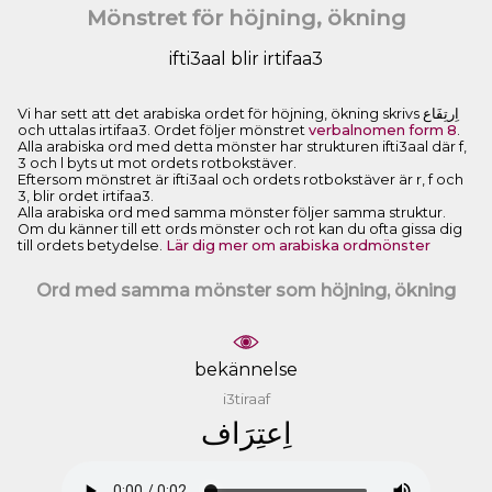
Mönstret för höjning, ökning
ifti3aal blir irtifaa3
Vi har sett att det arabiska ordet för höjning, ökning skrivs ﺍِﺭﺗِﻔَﺎﻉ
och uttalas irtifaa3. Ordet följer mönstret
verbalnomen form 8
.
Alla arabiska ord med detta mönster har strukturen ifti3aal där f,
3 och l byts ut mot ordets rotbokstäver.
Eftersom mönstret är ifti3aal och ordets rotbokstäver är r, f och
3, blir ordet irtifaa3.
Alla arabiska ord med samma mönster följer samma struktur.
Om du känner till ett ords mönster och rot kan du ofta gissa dig
till ordets betydelse.
Lär dig mer om arabiska ordmönster
Ord med samma mönster som höjning, ökning
bekännelse
i3tiraaf
ﺍِﻋﺘِﺮَﺍﻑ