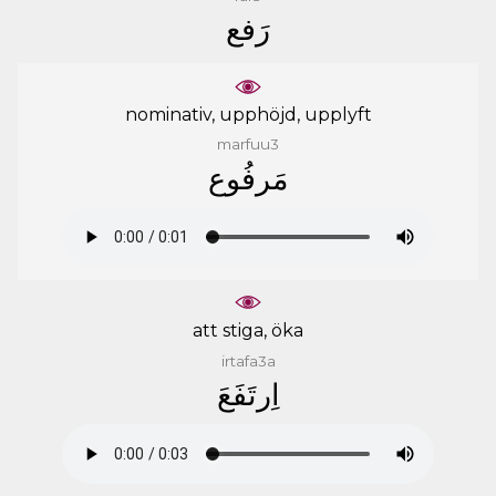
ﺭَﻓﻊ
nominativ, upphöjd, upplyft
marfuu3
ﻣَﺮﻓُﻮﻉ
att stiga, öka
irtafa3a
ﺍِﺭﺗَﻔَﻊَ