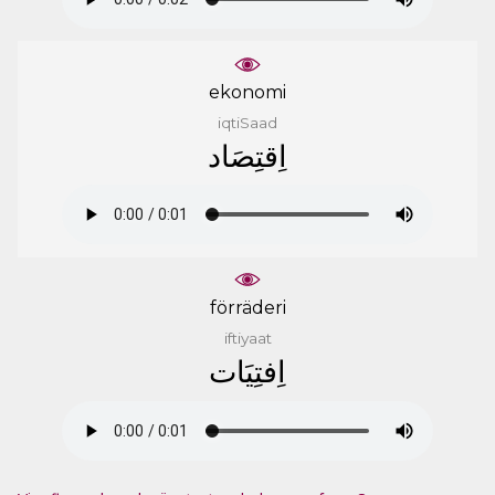
ekonomi
iqtiSaad
ﺍِﻗﺘِﺼَﺎﺩ
förräderi
iftiyaat
ﺍِﻓﺘِﻴَﺎﺕ