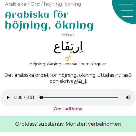
Arabiska
/
Ord
/ höjning, ökning
Arabiska för
höjning, ökning
irtifaa3
ﺍِﺭﺗِﻔَﺎﻉ
höjning, ökning – maskulinum singular
Det arabiska ordet för höjning, ökning uttalas
irtifaa3
och skrivs
ﺍِﺭﺗِﻔَﺎﻉ
.
Om ljudfilerna
Ordklass: substantiv. Mönster:
verbalnomen