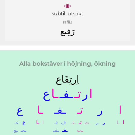
subtil, utsökt
rafii3
ﺭَﻓِﻴﻊ
Alla bokstäver i höjning, ökning
ﺍِﺭﺗِﻔَﺎﻉ
ﺍ
ﺭ
ﺗـ
ـﻔـ
ـﺎ
ﻉ
ﺍ
ﺭ
ﺗـ
ـﻔـ
ـﺎ
ﻉ
ﺍ
ـﺎ
ﺭ
ـﺮ
ﺕ
ﺗـ
ـﺘـ
ﻑ
ﻓـ
ﺍ
ـﺎ
ﻉ
ﻋـ
ـﺖ
ـﻔـ
ـﻒ
ـﻌـ
ـﻊ