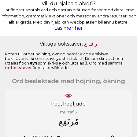
Vill du hjälpa arabic.fi?
Här finns tusentals ord och nästan tvåtusen fraser med detaljerad
information, grammatiklektioner och massor av andra resurser, och
allt är gratis. Med din hjälp kan webbplatsen bli ännu bättre.
Läs mer här
Viktiga bokstäver:
ﻉ
ﻑ
ﺭ
Roten till ordet höjning, ökning består av de arabiska
bokstäverna
ra
som skrivs
ﺭ
och uttalas
r
,
fa
som skrivs
ﻑ
och
uttalas
f
och
ayn
som skrivs
ﻉ
och uttalas
3
. Ord med samma
rotbokstäver
är ofta besläktade.
Ord besläktade med höjning, ökning
hög, högljudd
murtafi3
ﻣُﺮﺗَﻔِﻊ