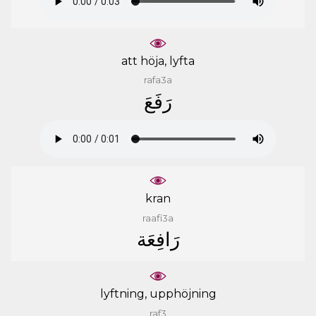
att höja, lyfta
rafa3a
ﺭَﻓَﻊَ
kran
raafi3a
ﺭَﺍﻓِﻌَﺔ
lyftning, upphöjning
raf3