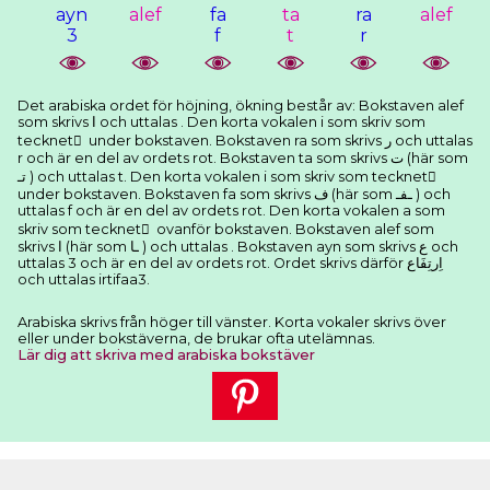
ayn
alef
fa
ta
ra
alef
3
f
t
r
Det arabiska ordet för höjning, ökning består av: Bokstaven alef
som skrivs ﺍ och uttalas . Den korta vokalen i som skriv som
tecknet ِ under bokstaven. Bokstaven ra som skrivs ﺭ och uttalas
r och är en del av ordets rot. Bokstaven ta som skrivs ﺕ (här som
ﺗـ ) och uttalas t. Den korta vokalen i som skriv som tecknet ِ
under bokstaven. Bokstaven fa som skrivs ﻑ (här som ـﻔـ ) och
uttalas f och är en del av ordets rot. Den korta vokalen a som
skriv som tecknet َ ovanför bokstaven. Bokstaven alef som
skrivs ﺍ (här som ـﺎ ) och uttalas . Bokstaven ayn som skrivs ﻉ och
uttalas 3 och är en del av ordets rot. Ordet skrivs därför ﺍِﺭﺗِﻔَﺎﻉ
och uttalas irtifaa3.
Arabiska skrivs från höger till vänster. Korta vokaler skrivs över
eller under bokstäverna, de brukar ofta utelämnas.
Lär dig att skriva med arabiska bokstäver