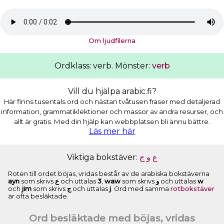
Om ljudfilerna
Ordklass: verb. Mönster:
verb
Vill du hjälpa arabic.fi?
Här finns tusentals ord och nästan tvåtusen fraser med detaljerad
information, grammatiklektioner och massor av andra resurser, och
allt är gratis. Med din hjälp kan webbplatsen bli ännu bättre.
Läs mer här
Viktiga bokstäver:
ﺝ
ﻭ
ﻉ
Roten till ordet böjas, vridas består av de arabiska bokstäverna
ayn
som skrivs
ﻉ
och uttalas
3
,
waw
som skrivs
ﻭ
och uttalas
w
och
jim
som skrivs
ﺝ
och uttalas
j
. Ord med samma
rotbokstäver
är ofta besläktade.
Ord besläktade med böjas, vridas