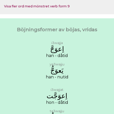
Visa fler ord med mönstret verb form 9
Böjningsformer av böjas, vridas
i3wajja
ﺍِﻋﻮَﺝَّ
han - dåtid
ya3wajju
ﻳَﻌﻮَﺝُّ
han - nutid
i3wajjat
ﺍِﻋﻮَﺟَّﺖ
hon - dåtid
ta3wajju