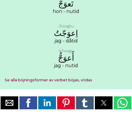
ﺗَﻌﻮَﺝُّ
hon - nutid
i3wajjtu
ﺍِﻋﻮَﺟّﺖُ
jag - dåtid
'a3wajju
ﺃَﻋﻮَﺝُّ
jag - nutid
Se alla böjningsformer av verbet böjas, vridas