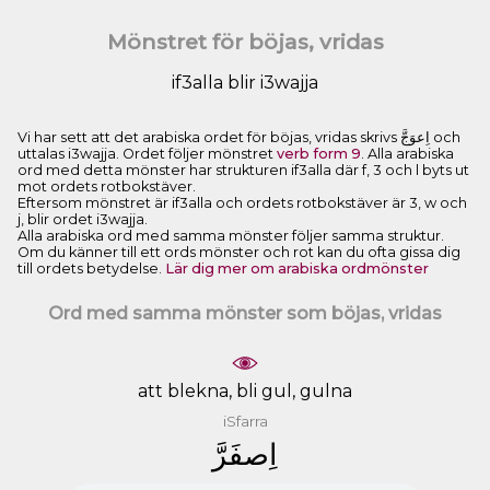
Mönstret för böjas, vridas
if3alla blir i3wajja
Vi har sett att det arabiska ordet för böjas, vridas skrivs ﺍِﻋﻮَﺝَّ och
uttalas i3wajja. Ordet följer mönstret
verb form 9
. Alla arabiska
ord med detta mönster har strukturen if3alla där f, 3 och l byts ut
mot ordets rotbokstäver.
Eftersom mönstret är if3alla och ordets rotbokstäver är 3, w och
j, blir ordet i3wajja.
Alla arabiska ord med samma mönster följer samma struktur.
Om du känner till ett ords mönster och rot kan du ofta gissa dig
till ordets betydelse.
Lär dig mer om arabiska ordmönster
Ord med samma mönster som böjas, vridas
att blekna, bli gul, gulna
iSfarra
ﺍِﺻﻔَﺮَّ