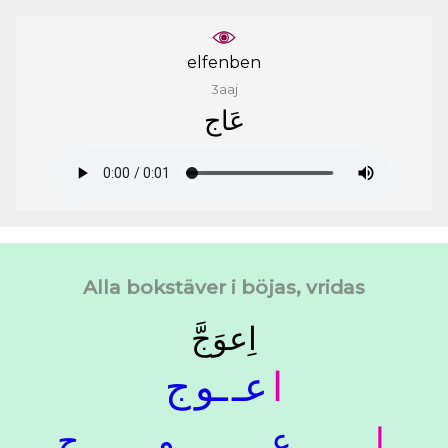
elfenben
3aaj
ﻋَﺎﺝ
Alla bokstäver i böjas, vridas
ﺍِﻋﻮَﺝَّ
ﺍ
ﻋـ
ـﻮ
ﺝ
ﺍ
ﻋـ
ـﻮ
ﺝ