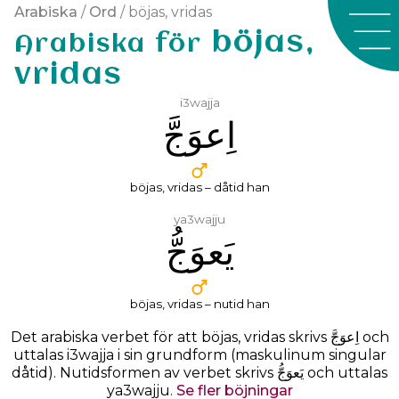
Arabiska
/
Ord
/ böjas, vridas
böjas,
Arabiska för
vridas
i3wajja
ﺍِﻋﻮَﺝَّ
böjas, vridas – dåtid han
ya3wajju
ﻳَﻌﻮَﺝُّ
böjas, vridas – nutid han
Det arabiska verbet för att böjas, vridas skrivs
ﺍِﻋﻮَﺝَّ
och
uttalas
i3wajja
i sin grundform (maskulinum singular
dåtid). Nutidsformen av verbet skrivs ﻳَﻌﻮَﺝُّ och uttalas
ya3wajju.
Se fler böjningar