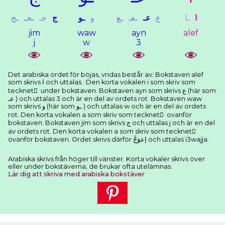
ﺍ
ـﺎ
ﻉ
ﻋـ
ـﻌـ
ـﻊ
ﻭ
ـﻮ
ﺝ
ﺟـ
ـﺠـ
ـﺞ
jim
waw
ayn
alef
j
w
3
Det arabiska ordet för böjas, vridas består av: Bokstaven alef
som skrivs ﺍ och uttalas . Den korta vokalen i som skriv som
tecknet ِ under bokstaven. Bokstaven ayn som skrivs ﻉ (här som
ﻋـ ) och uttalas 3 och är en del av ordets rot. Bokstaven waw
som skrivs ﻭ (här som ـﻮ ) och uttalas w och är en del av ordets
rot. Den korta vokalen a som skriv som tecknet َ ovanför
bokstaven. Bokstaven jim som skrivs ﺝ och uttalas j och är en del
av ordets rot. Den korta vokalen a som skriv som tecknet َ
ovanför bokstaven. Ordet skrivs därför ﺍِﻋﻮَﺝَّ och uttalas i3wajja.
Arabiska skrivs från höger till vänster. Korta vokaler skrivs över
eller under bokstäverna, de brukar ofta utelämnas.
Lär dig att skriva med arabiska bokstäver